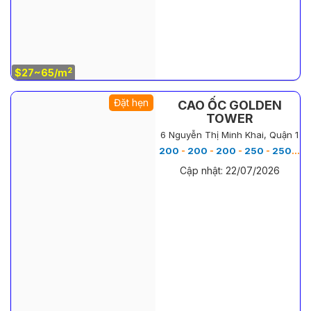
2
$27~65/m
Đặt hẹn
CAO ỐC GOLDEN
TOWER
6 Nguyễn Thị Minh Khai, Quận 1
200
-
200
-
200
-
250
-
250
-
3
Cập nhật: 22/07/2026