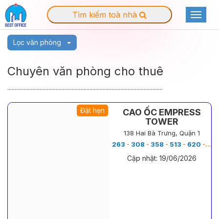
Tìm kiếm toà nhà
Toggle
navigat
Lọc văn phòng
Chuyên văn phòng cho thuê
..........................................................................................................
Đặt hẹn
CAO ỐC EMPRESS
TOWER
138 Hai Bà Trưng, Quận 1
263
-
308
-
358
-
513
-
620
-
116
Cập nhật: 19/06/2026