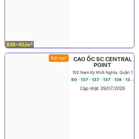
2
$36~65/m
Đặt hẹn
CAO ỐC SC CENTRAL
POINT
102 Nam Kỳ Khởi Nghĩa, Quận 1
80
-
137
-
137
-
137
-
138
-
138
-
1
Cập nhật: 29/07/2026