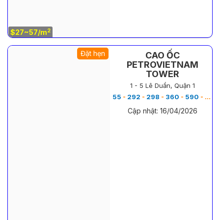
2
$27~57/m
Đặt hẹn
CAO ỐC
PETROVIETNAM
TOWER
1 - 5 Lê Duẩn, Quận 1
55
-
292
-
298
-
360
-
590
-
658
Cập nhật: 16/04/2026