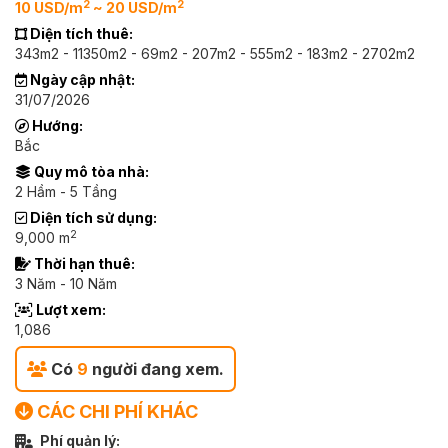
2
2
10 USD/m
~ 20 USD/m
Diện tích thuê:
343m2 - 11350m2 - 69m2 - 207m2 - 555m2 - 183m2 - 2702m2
Ngày cập nhật:
31/07/2026
Hướng:
Bắc
Quy mô tòa nhà:
2 Hầm - 5 Tầng
Diện tích sử dụng:
2
9,000 m
Thời hạn thuê:
3 Năm - 10 Năm
Lượt xem:
1,086
Có
9
người đang xem.
CÁC CHI PHÍ KHÁC
Phí quản lý: