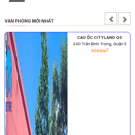
VĂN PHÒNG MỚI NHẤT
CAO ỐC CITYLAND Q5
n
240 Trần Bình Trọng, Quận 5
2
3000m