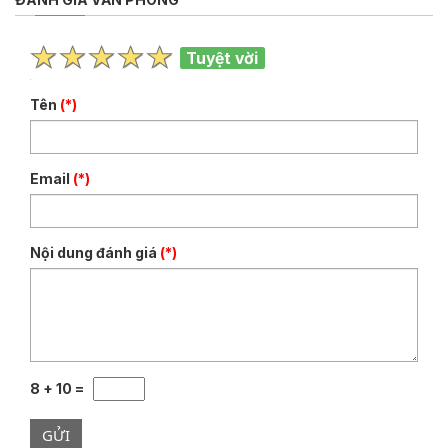
Tuyệt vời
Tên
(*)
Email
(*)
Nội dung đánh giá
(*)
8 + 10 =
GỬI