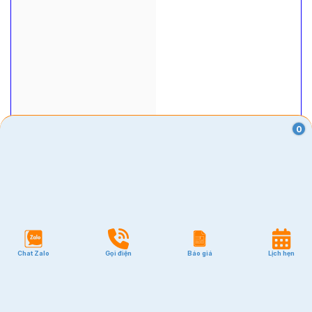
0
VĂN PHÒNG
Quận 1
Quận 2
Quận 3
Chat Zalo
Gọi điện
Báo giá
Lịch hẹn
Quận 7
Quận 10
Quận Tân Bình