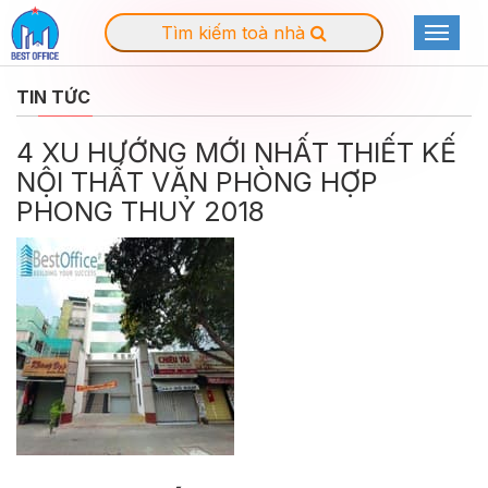
Tìm kiếm toà nhà
Toggle
navigat
TIN TỨC
4 XU HƯỚNG MỚI NHẤT THIẾT KẾ
NỘI THẤT VĂN PHÒNG HỢP
PHONG THUỶ 2018