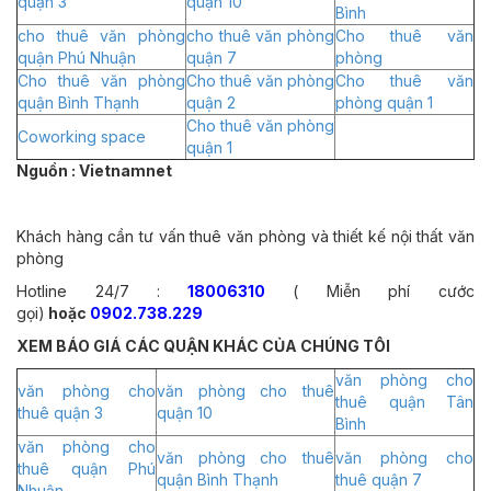
quận 3
quận 10
Bình
cho thuê văn phòng
cho thuê văn phòng
Cho thuê văn
quận Phú Nhuận
quận 7
phòng
Cho thuê văn phòng
Cho thuê văn phòng
Cho thuê văn
quận Bình Thạnh
quận 2
phòng quận 1
Cho thuê văn phòng
Coworking space
quận 1
Nguồn : Vietnamnet
Khách hàng cần tư vấn thuê văn phòng và thiết kế nội thất văn
phòng
Hotline 24/7 :
18006310
( Miễn phí cước
gọi)
hoặc
0902.738.229
XEM BÁO GIÁ CÁC QUẬN KHÁC CỦA CHÚNG TÔI
văn phòng cho
văn phòng cho
văn phòng cho thuê
thuê quận Tân
thuê quận 3
quận 10
Bình
văn phòng cho
văn phòng cho thuê
văn phòng cho
thuê quận Phú
quận Bình Thạnh
thuê quận 7
Nhuận