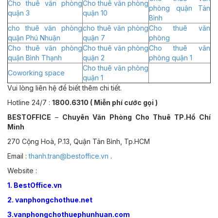
Cho thuê văn phòng
Cho thuê văn phòng
phòng quận Tân
quận 3
quận 10
Bình
cho thuê văn phòng
cho thuê văn phòng
Cho thuê văn
quận Phú Nhuận
quận 7
phòng
Cho thuê văn phòng
Cho thuê văn phòng
Cho thuê văn
quận Bình Thạnh
quận 2
phòng quận 1
Cho thuê văn phòng
Coworking space
quận 1
Vui lòng liên hệ để biết thêm chi tiết.
Hotline 24/7 :
1800.6310 ( Miễn phí cước gọi )
BESTOFFICE
–
Chuyên Văn Phòng Cho Thuê TP.Hồ Chí
Minh
270 Cộng Hoà, P.13, Quận Tân Bình, Tp.HCM
Email :
thanh.tran@bestoffice.vn
.
Website :
1. BestOffice.vn
2. vanphongchothue.net
3.vanphongchothuephunhuan.com