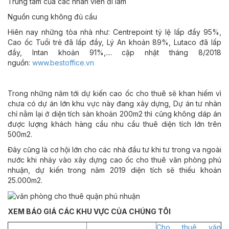
Trung tâm của các nhân viên đi làm
Nguồn cung không đủ cầu
Hiên nay những tòa nhà như: Centrepoint tỷ lệ lấp đầy 95%,
Cao ốc Tuổi trẻ đã lấp đầy, Lý An khoản 89%, Lutaco đã lấp
đầy, Intan khoản 91%,.... cập nhật tháng 8/2018
nguồn:
www.bestoffice.vn
Trong những năm tới dự kiến cao ốc cho thuê sẽ khan hiếm vì
chưa có dự án lớn khu vực này đang xây dựng, Dự án tư nhân
chỉ nằm lại ở diện tích sàn khoản 200m2 thì cũng không dáp án
được lượng khách hàng cầu nhu cầu thuê diện tích lớn trên
500m2.
Đây cũng là cơ hội lớn cho các nhà đầu tư khi tư trong va ngoài
nước khi nhảy vào xây dựng cao ốc cho thuê văn phòng phú
nhuận, dự kiến trong năm 2019 diện tích sẽ thiếu khoản
25.000m2.
XEM BÁO GIÁ CÁC KHU VỰC CỦA CHÚNG TÔI
Cho thuê văn