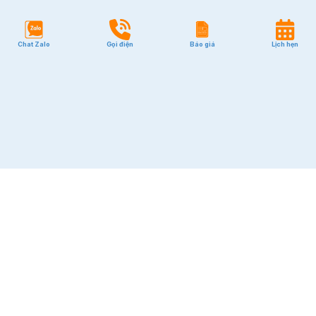
Quận 1
Quận 2
Chat Zalo
Gọi điện
Báo giá
Lịch hẹn
Quận 3
Quận 7
Quận 10
Quận Tân Bình
Quận Phú Nhuận
Quận Bình Thạnh
GIÁ RẺ
Quận Tân Bình
Quận Phú Nhuận
Quận Bình Thạnh
Quận 1