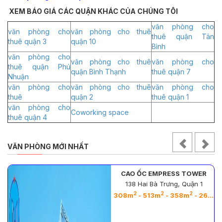
XEM BÁO GIÁ CÁC QUẬN KHÁC CỦA CHÚNG TÔI
văn phòng cho
văn phòng cho
văn phòng cho thuê
thuê quận Tân
thuê quận 3
quận 10
Bình
văn phòng cho
văn phòng cho thuê
văn phòng cho
thuê quận Phú
quận Bình Thạnh
thuê quận 7
Nhuận
văn phòng cho
văn phòng cho thuê
văn phòng cho
thuê
quận 2
thuê quận 1
văn phòng cho
Coworking space
thuê quận 4
VĂN PHÒNG MỚI NHẤT
CAO ỐC EMPRESS TOWER
138 Hai Bà Trưng, Quận 1
2
2
2
2
308m
- 513m
- 358m
- 263m