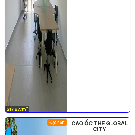
2
$17.87/m
Đặt hẹn
CAO ỐC THE GLOBAL
CITY