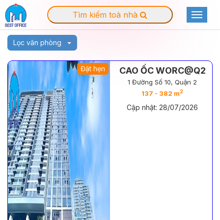
Tìm kiếm toà nhà
Toggle
navigat
Lọc văn phòng
Đặt hẹn
CAO ỐC WORC@Q2
1 Đường Số 10, Quận 2
2
137 - 382 m
Cập nhật: 28/07/2026