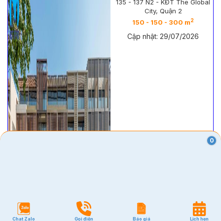
135 - 137 N2 - KĐT The Global
City, Quận 2
2
150 - 150 - 300 m
Cập nhật: 29/07/2026
0
Chat Zalo
Gọi điện
Báo giá
Lịch hẹn