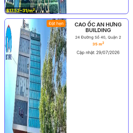
2
$17.52~31/m
Đặt hẹn
CAO ỐC AN HƯNG
BUILDING
24 Đường Số 40, Quận 2
2
35 m
Cập nhật: 29/07/2026