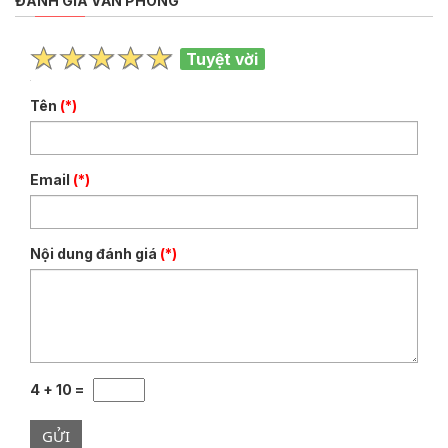
ĐÁNH GIÁ VĂN PHÒNG
Tuyệt vời
Tên
(*)
Email
(*)
Nội dung đánh giá
(*)
4 + 10 =
GỬI