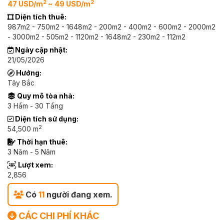
2
2
47 USD/m
~ 49 USD/m
Diện tích thuê:
987m2 - 750m2 - 1648m2 - 200m2 - 400m2 - 600m2 - 2000m2
- 3000m2 - 505m2 - 1120m2 - 1648m2 - 230m2 - 112m2
Ngày cập nhật:
21/05/2026
Hướng:
Tây Bắc
Quy mô tòa nhà:
3 Hầm - 30 Tầng
Diện tích sử dụng:
2
54,500 m
Thời hạn thuê:
3 Năm - 5 Năm
Lượt xem:
2,856
Có
11
người đang xem.
CÁC CHI PHÍ KHÁC