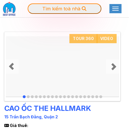
Tìm kiếm toà nhà
Toggle
TOUR 360
VIDEO
CAO ỐC THE HALLMARK
15 Trần Bạch Đằng, Quận 2
Giá thuê: