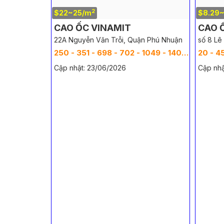
2
$22~25/m
$8.29
CAO ỐC VINAMIT
CAO 
22A Nguyễn Văn Trỗi, Quận Phú Nhuận
số 8 Lê
250 - 351 - 698 - 702 - 1049 - 1400 - 1751 - 2102 - 2453 - 2804 m
20 - 45
Cập nhật: 23/06/2026
Cập nhậ