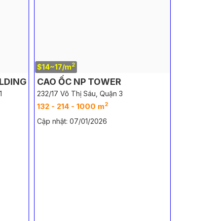
2
$14~17/m
ILDING
CAO ỐC NP TOWER
1
232/17 Võ Thị Sáu, Quận 3
2
132 - 214 - 1000 m
Cập nhật: 07/01/2026