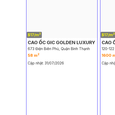
2
2
$17/m
$17/m
CAO ỐC GIC GOLDEN LUXURY
CAO 
673 Điện Biên Phủ, Quận Bình Thạnh
120-122
2
58 m
1600 
Cập nhật: 31/07/2026
Cập nhậ