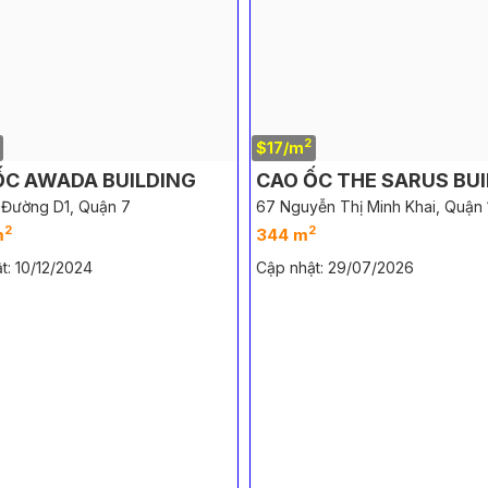
2
$17/m
ỐC AWADA BUILDING
CAO ỐC THE SARUS BU
 Đường D1, Quận 7
67 Nguyễn Thị Minh Khai, Quận 
2
2
m
344 m
t: 10/12/2024
Cập nhật: 29/07/2026