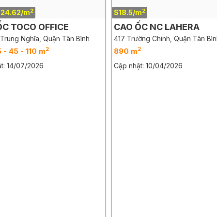
2
2
~24.62/m
$18.5/m
ỐC TOCO OFFICE
CAO ỐC NC LAHERA
 Trung Nghĩa, Quận Tân Bình
417 Trường Chinh, Quận Tân Bìn
2
2
2
 - 45 - 110 m
890 m
t: 14/07/2026
Cập nhật: 10/04/2026