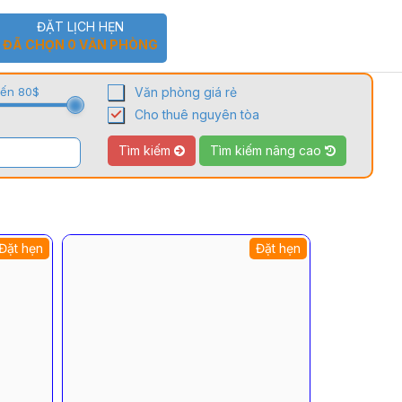
ĐẶT LỊCH HẸN
ĐÃ CHỌN
0
VĂN PHÒNG
đến 80$
Văn phòng giá rẻ
Cho thuê nguyên tòa
Tìm kiếm
Tìm kiếm nâng cao
Đặt hẹn
Đặt hẹn