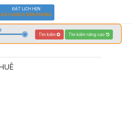
ĐẶT LỊCH HẸN
ĐÃ CHỌN
0
VĂN PHÒNG
$
Tìm kiếm
Tìm kiếm nâng cao
THUÊ