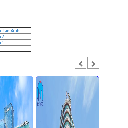
 Tân Bình
 7
 1