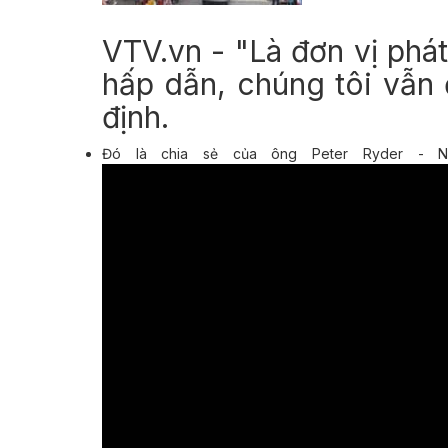
VTV.vn - "Là đơn vị phá
hấp dẫn, chúng tôi vẫn
định.
Đó là chia sẻ của ông Peter Ryder - Nh