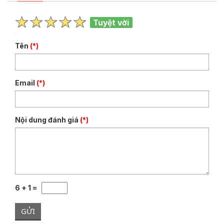
Tuyệt vời
Tên
(*)
Email
(*)
Nội dung đánh giá
(*)
6 + 1 =
GỬI