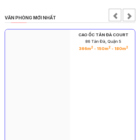
VĂN PHÒNG MỚI NHẤT
CAO ỐC TẢN ĐÀ COURT
n
86 Tản Đà, Quận 5
2
2
2
366m
- 150m
- 180m