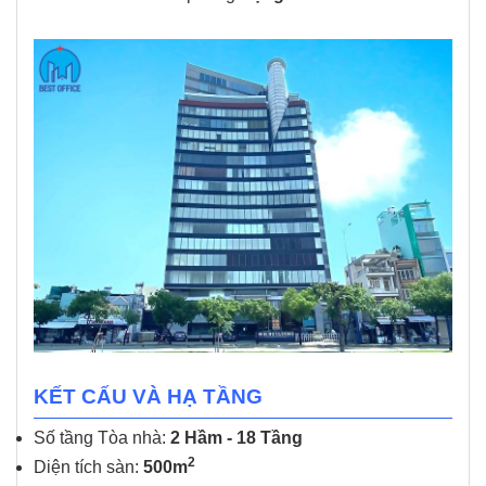
KẾT CẤU VÀ HẠ TẦNG
Số tầng Tòa nhà:
2 Hầm - 18 Tầng
2
Diện tích sàn:
500m