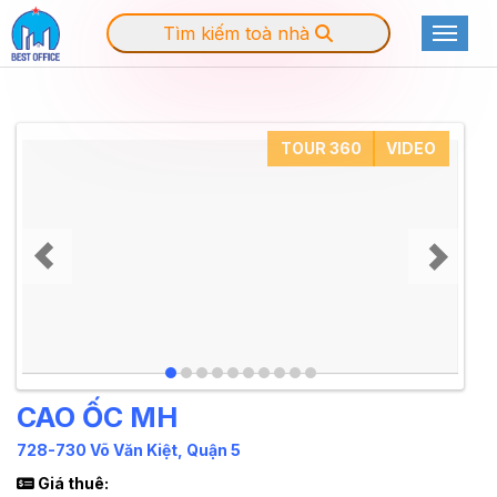
Tìm kiếm toà nhà
Toggle
TOUR 360
VIDEO
CAO ỐC MH
728-730 Võ Văn Kiệt, Quận 5
Giá thuê: