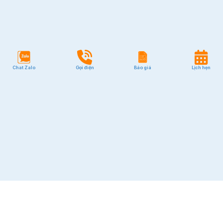
Chat Zalo
Gọi điện
Báo giá
Lịch hẹn
VĂN PHÒNG
Quận 1
Quận 2