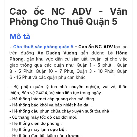
Cao ốc NC ADV - Văn
Phòng Cho Thuê Q
uận 5
Mô tả
-
Cho thuê văn phòng quận 5
-
Cao ốc NC ADV
tọa lạc
trên đường
An Dương Vương
gần đường
Lê Hồng
Phong
, gần khu vực dân cư sầm uất, thuận lợi cho việc
giao thông qua các quận như: Quận 1 -
5
phút , Quận
8 -
5
Phút, Quận 10 -
7
Phút, Quận 3 -
10
Phút, Quận
6 -
15
Phút và các quận phụ cận khác.
- Bộ phận quản lý toà nhà chuyên nghiệp, vui vẻ, thân
thiện, Bảo vệ 24/24, Vệ sinh liên tục trong ngày.
- Hệ thống Internet cáp quang cho mỗi tầng .
- Hệ thống báo khói và báo nhiệt hiện đại .
- Hệ thống đầu phun chữa cháy xuyên suốt tòa nhà .
-
01
thang máy tốc độ cao đời mới.
- Hệ thống điện dự phòng .
- Hệ thống máy lạnh
cục bộ
.
- Hệ thống đèn tiết kiệm năng lượng .