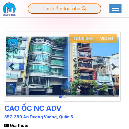
Tìm kiếm toà nhà
Toggle
TOUR 360
VIDEO
CAO ỐC NC ADV
357-359 An Dương Vương, Quận 5
Giá thuê: