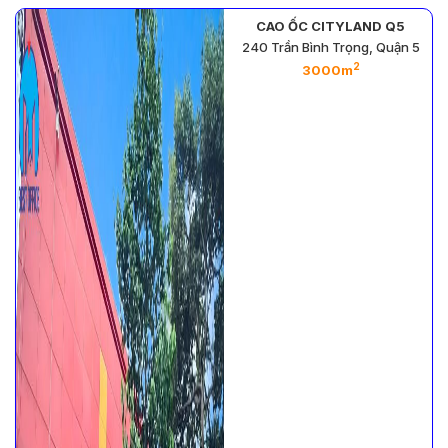
CAO ỐC CITYLAND Q5
n
240 Trần Bình Trọng, Quận 5
2
3000m