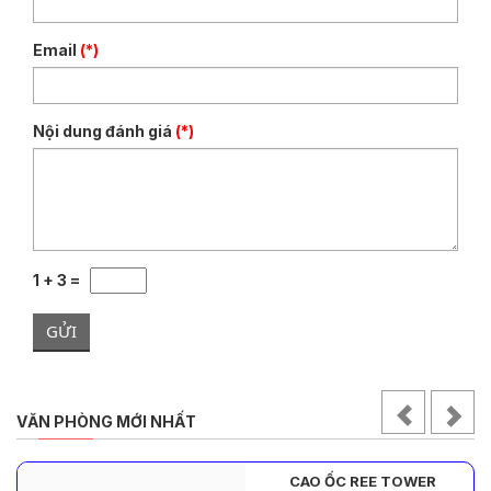
Email
(*)
Nội dung đánh giá
(*)
1 + 3 =
GỬI
VĂN PHÒNG MỚI NHẤT
CAO ỐC REE TOWER