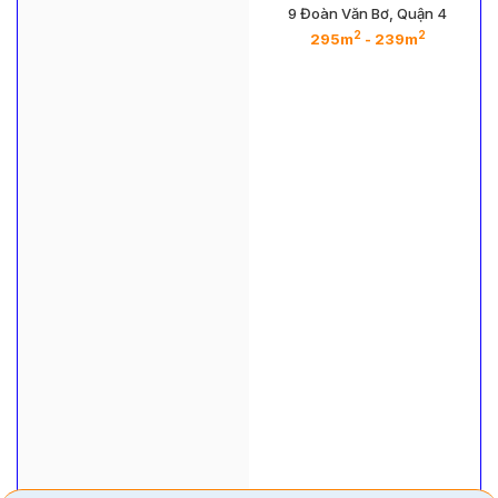
9 Đoàn Văn Bơ, Quận 4
2
2
2
2
- 687m
295m
- 239m