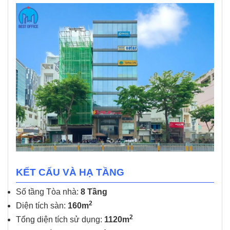
KẾT CẤU VÀ HẠ TẦNG
Số tầng Tòa nhà:
8 Tầng
2
Diện tích sàn:
160m
2
Tổng diện tích sử dụng:
1120m