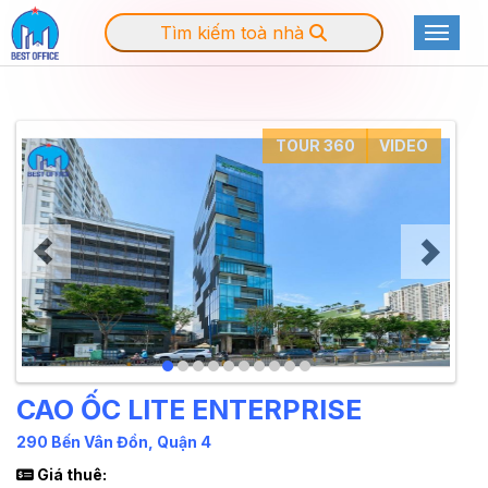
Tìm kiếm toà nhà
Toggle
TOUR 360
VIDEO
CAO ỐC LITE ENTERPRISE
290 Bến Vân Đồn, Quận 4
Giá thuê: