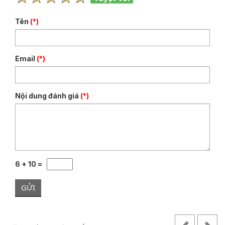
Tên
(*)
Email
(*)
Nội dung đánh giá
(*)
6 + 10 =
GỬI