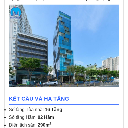
KẾT CẤU VÀ HẠ TẦNG
Số tầng Tòa nhà:
16 Tầng
Số tầng Hầm:
02 Hầm
2
Diện tích sàn:
290m