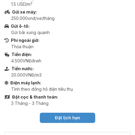
2
1.5 USD/m
Gửi xe máy:
250.000vnđ/xe/tháng
Gửi ô-tô:
Gửi bãi xung quanh
Phí ngoài giờ:
Thỏa thuận
Tiền điện:
4.500VNĐ/kwh
Tiền nước:
20.000VNĐ/m3
Điện máy lạnh:
Tính theo đồng hồ điện tiêu thụ
Đặt cọc & thanh toán:
3 Tháng - 3 Tháng
Đặt lịch hẹn