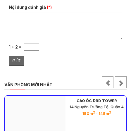
Nội dung đánh giá
(*)
1 + 2 =
GỬI
VĂN PHÒNG MỚI NHẤT
CAO ỐC ĐBD TOWER
14 Nguyễn Trường Tộ, Quận 4
2
2
150m
- 145m