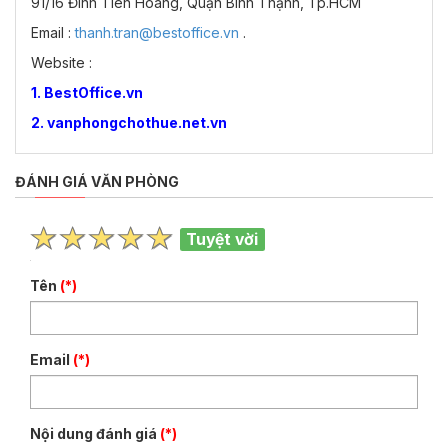
91/16 Đinh Tiên Hoàng, Quận Bình Thạnh, Tp.HCM
Email :
thanh.tran@bestoffice.vn
.
Website :
1. BestOffice.vn
2. vanphongchothue.net.vn
ĐÁNH GIÁ VĂN PHÒNG
Tuyệt vời
Tên
(*)
Email
(*)
Nội dung đánh giá
(*)