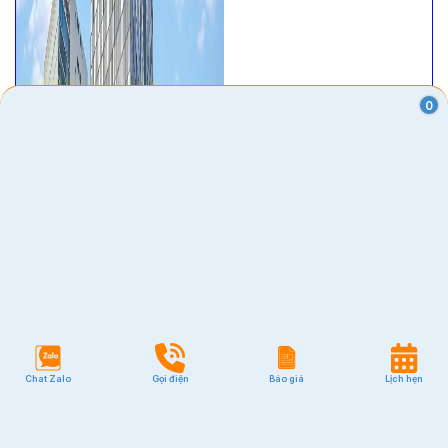
0
Chat Zalo
Gọi điện
Báo giá
Lịch hẹn