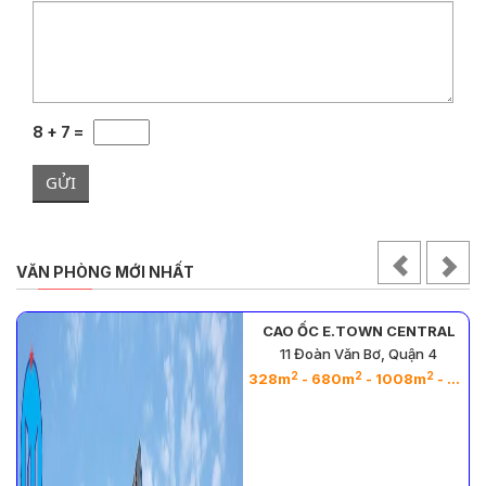
8 + 7 =
GỬI
VĂN PHÒNG MỚI NHẤT
ENTRAL
CAO ỐC REE TOWE
uận 4
9 Đoàn Văn Bơ, Quận
2
2
2
2
2
08m
- 271m
- 687m
295m
- 239m