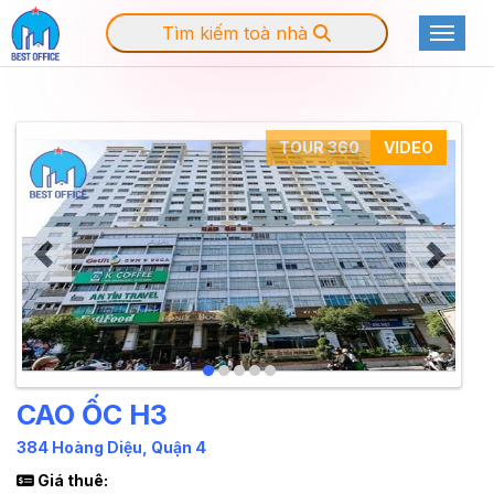
Tìm kiếm toà nhà
Toggle
TOUR 360
VIDEO
CAO ỐC H3
384 Hoàng Diệu, Quận 4
Giá thuê: