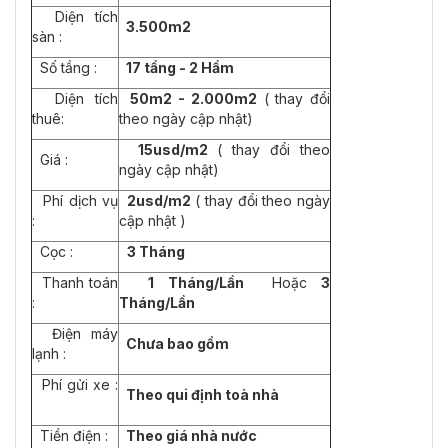
Diện tích
3.500m2
sàn :
Số tầng :
17 tầng - 2 Hầm
Diện tích
50m2 - 2.000m2
( thay đổi
thuê:
theo ngày cập nhật)
15usd/m2
( thay đổi theo
Giá :
ngày cập nhật)
Phí dịch vụ
2usd/m2
( thay đổi theo ngày
:
cập nhật )
Cọc :
3 Tháng
Thanh toán
1 Tháng/Lần
Hoặc
3
:
Tháng/Lần
Điện máy
Chưa bao gồm
lạnh :
Phí gửi xe :
Theo qui định toà nhà
Tiền điện :
Theo giá nhà nước