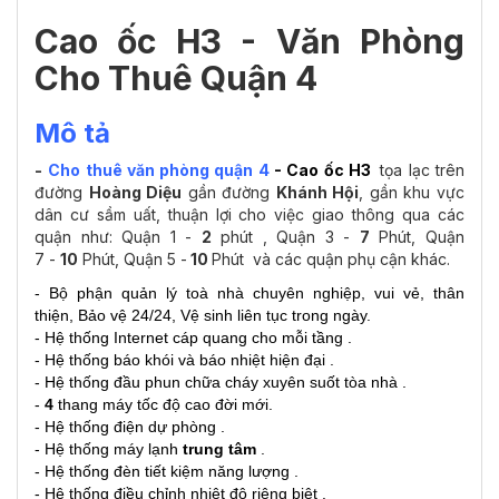
Cao ốc H3 - Văn Phòng
Cho Thuê Q
uận 4
Mô tả
-
Cho thuê văn phòng quận 4
-
Cao ốc H3
tọa lạc trên
đường
Hoàng Diệu
gần đường
Khánh Hội
, gần khu vực
dân cư sầm uất, thuận lợi cho việc giao thông qua các
quận như: Quận 1 -
2
phút , Quận 3 -
7
Phút, Quận
7 -
10
Phút, Quận 5 -
10
Phút và các quận phụ cận khác.
- Bộ phận quản lý toà nhà chuyên nghiệp, vui vẻ, thân
thiện, Bảo vệ 24/24, Vệ sinh liên tục trong ngày.
- Hệ thống Internet cáp quang cho mỗi tầng .
- Hệ thống báo khói và báo nhiệt hiện đại .
- Hệ thống đầu phun chữa cháy xuyên suốt tòa nhà .
-
4
thang máy tốc độ cao đời mới.
- Hệ thống điện dự phòng .
- Hệ thống máy lạnh
trung tâm
.
- Hệ thống đèn tiết kiệm năng lượng .
- Hệ thống điều chỉnh nhiệt độ riêng biệt .