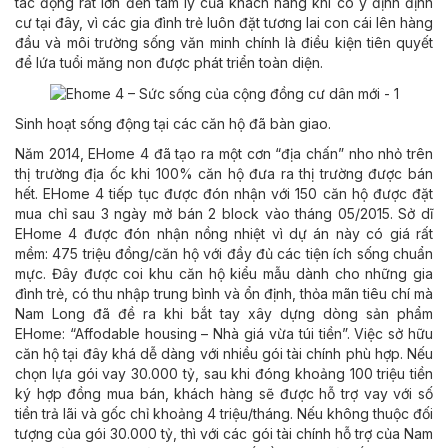
tác động rất lớn đến tâm lý của khách hàng khi có ý định định
cư tại đây, vì các gia đình trẻ luôn đặt tương lai con cái lên hàng
đầu và môi trường sống văn minh chính là điều kiện tiên quyết
để lứa tuổi măng non được phát triển toàn diện.
Sinh hoạt sống động tại các căn hộ đã bàn giao.
Năm 2014, EHome 4 đã tạo ra một cơn “địa chấn” nho nhỏ trên
thị trường địa ốc khi 100% căn hộ đưa ra thị trường được bán
hết. EHome 4 tiếp tục được đón nhận với 150 căn hộ được đặt
mua chỉ sau 3 ngày mở bán 2 block vào tháng 05/2015. Sở dĩ
EHome 4 được đón nhận nồng nhiệt vì dự án này có giá rất
mềm: 475 triệu đồng/căn hộ với đầy đủ các tiện ích sống chuẩn
mực. Đây được coi khu căn hộ kiểu mẫu dành cho những gia
đình trẻ, có thu nhập trung bình và ổn định, thỏa mãn tiêu chí mà
Nam Long đã đề ra khi bắt tay xây dựng dòng sản phẩm
EHome: “Affodable housing – Nhà giá vừa túi tiền”. Việc sở hữu
căn hộ tại đây khá dễ dàng với nhiều gói tài chính phù hợp. Nếu
chọn lựa gói vay 30.000 tỷ, sau khi đóng khoảng 100 triệu tiền
ký hợp đồng mua bán, khách hàng sẽ được hỗ trợ vay với số
tiền trả lãi và gốc chỉ khoảng 4 triệu/tháng. Nếu không thuộc đối
tượng của gói 30.000 tỷ, thì với các gói tài chính hỗ trợ của Nam