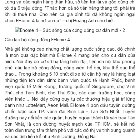
Long và các ngân hàng thân hữu, số tiền trả lãi và gốc cũng chỉ
tối đa 6 triệu đồng. “Thấp hơn cả số tiền hàng tháng tôi phải trả
khi đi thuê nhà. Cho nên cả gia đình tôi đã không ngần ngại
chọn EHome 4 là nơi an cư” – chị Hoàng Anh cho biết.
Câu lạc bộ cộng đồng EHome 4
Nhà giá không cao nhưng chất lượng cuộc sống cao, đó chính
là món quà đặc biệt mà EHome 4 mang đến cho cư dân của
mình. Nơi đây có cơ sở hạ tầng hiện đại, tiện ích nội khu phong
phú: câu lạc bộ cộng đồng, công viên, hồ bơi, khu thể dục thể
thao… Trong khoảng 5-10 phút đi xe từ căn hộ này là hàng loạt
những tiện ích dân sinh: bệnh viện quốc tế Hạnh Phúc, bệnh
viện quốc tế Miền Đông, trường quốc tế Singapore, chợ Vĩnh
Phú, chợ Tam Bình, chợ Thủ Đức, các cụm trường học, công
viên khác … Nơi đây cũng quy tụ các thương hiệu giải trí lừng
danh như LotteMart, Aeon Mall. EHome 4 đón đầu tuyến đường
chiến lược của TP: vành đai Bình Lợi – Tân Sơn Nhất. Tuyến
đường này nối liền các quận, huyện ngoại thành tới sân bay Tân
Sơn Nhất, là con đường huyết mạch của TPHCM, sẽ kết nối
toàn diện trung tâm thành phố với các đô thị vệ tinh xung quanh
và các tỉnh liền kề như Bình Dương, Đồng Nai.