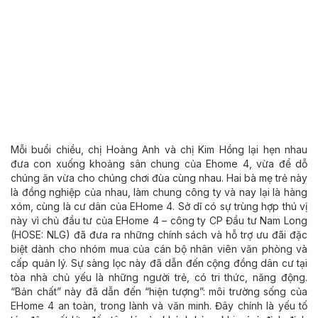
Mỗi buổi chiều, chị Hoàng Anh và chị Kim Hồng lại hẹn nhau
đưa con xuống khoảng sân chung của Ehome 4, vừa để dỗ
chúng ăn vừa cho chúng chơi đùa cùng nhau. Hai bà mẹ trẻ này
là đồng nghiệp của nhau, làm chung công ty và nay lại là hàng
xóm, cùng là cư dân của EHome 4. Sở dĩ có sự trùng hợp thú vị
này vì chủ đầu tư của EHome 4 – công ty CP Đầu tư Nam Long
(HOSE: NLG) đã đưa ra những chính sách và hỗ trợ ưu đãi đặc
biệt dành cho nhóm mua của cán bộ nhân viên văn phòng và
cấp quản lý. Sự sàng lọc này đã dẫn đến cộng đồng dân cư tại
tòa nhà chủ yếu là những người trẻ, có tri thức, năng động.
“Bản chất” này đã dẫn đến “hiện tượng”: môi trường sống của
EHome 4 an toàn, trong lành và văn minh. Đây chính là yếu tố