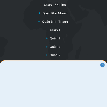
Quận Tân Bình
Quận Phú Nhuận
Quận Bình Thạnh
Quận 1
Quận 2
Quận 3
Quận 7
Quận 10
0
2
$36~65/m
CÔNG TY TNHH AN CƯ OFFICE
Chuyên tư vấn văn phòng cho thuê tại HCM