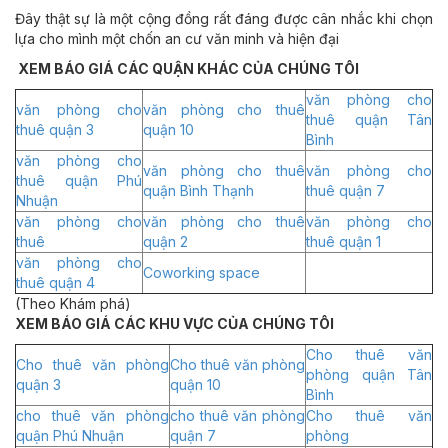
Đây thật sự là một cộng đồng rất đáng được cân nhắc khi chọn
lựa cho mình một chốn an cư văn minh và hiện đại
XEM BÁO GIÁ CÁC QUẬN KHÁC CỦA CHÚNG TÔI
văn phòng cho
văn phòng cho
văn phòng cho thuê
thuê quận Tân
thuê quận 3
quận 10
Bình
văn phòng cho
văn phòng cho thuê
văn phòng cho
thuê quận Phú
quận Bình Thạnh
thuê quận 7
Nhuận
văn phòng cho
văn phòng cho thuê
văn phòng cho
thuê
quận 2
thuê quận 1
văn phòng cho
Coworking space
thuê quận 4
(Theo Khám phá)
XEM BÁO GIÁ CÁC KHU VỰC CỦA CHÚNG TÔI
Cho thuê văn
Cho thuê văn phòng
Cho thuê văn phòng
phòng quận Tân
quận 3
quận 10
Bình
cho thuê văn phòng
cho thuê văn phòng
Cho thuê văn
quận Phú Nhuận
quận 7
phòng