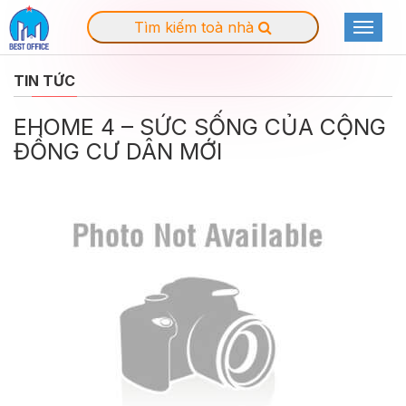
Tìm kiếm toà nhà
Toggle
navigat
TIN TỨC
EHOME 4 – SỨC SỐNG CỦA CỘNG
ĐỒNG CƯ DÂN MỚI