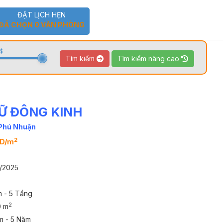
ĐẶT LỊCH HẸN
ĐÃ CHỌN
0
VĂN PHÒNG
$
Tìm kiếm
Tìm kiếm nâng cao
Ữ ĐÔNG KINH
TOUR 360
VIDEO
 Phú Nhuận
2
SD/m
9/2025
m - 5 Tầng
2
0 m
m - 5 Năm