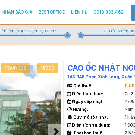
NHẬN BÁO GIÁ
BESTOFFICE
LIÊN HỆ
0918.333.462
iện tích từ 10m2 đến 2,000m2
Giá từ 1$ đến 80
CAO ỐC NHẬT NG
TOUR 360
VIDEO
143-145 Phan Xích Long, Quận
Giá thuê:
9 U
Diện tích thuê:
0m2
Ngày cập nhật:
11/0
Hướng:
Nam
Quy mô tòa nhà:
1 Hầ
Diện tích sử dụng:
1,00
Thời hạn thuê:
2 Nă