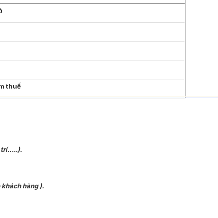
à
m thuế
trí…..).
 khách hàng ).