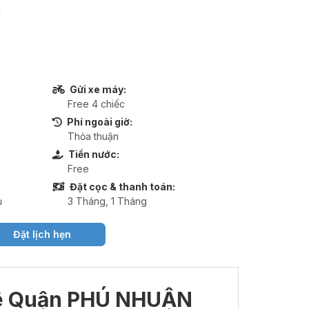
1
Gửi xe máy:
Free 4 chiếc
Phí ngoài giờ:
Thỏa thuận
Tiền nước:
Free
Đặt cọc & thanh toán:
ụ
3 Tháng, 1 Tháng
Đặt lịch hẹn
ê Q
uận PHÚ NHUẬN