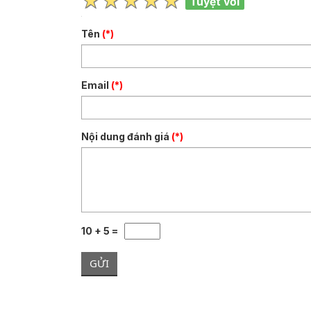
Tuyệt vời
Tên
(*)
Email
(*)
Nội dung đánh giá
(*)
10 + 5 =
GỬI