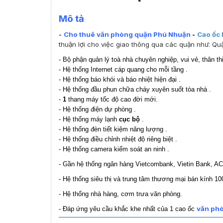
Mô tả
-
Cho thuê văn phòng quận Phú Nhuận
-
Cao ốc
thuận lợi cho việc giao thông qua các quận như: Qu
- Bộ phận quản lý toà nhà chuyên nghiệp, vui vẻ, thân thi
- Hệ thống Internet cáp quang cho mỗi tầng .
- Hệ thống báo khói và báo nhiệt hiện đại .
- Hệ thống đầu phun chữa cháy xuyên suốt tòa nhà .
-
1
thang máy tốc độ cao đời mới.
- Hệ thống điện dự phòng .
- Hệ thống máy lạnh
cục bộ
.
- Hệ thống đèn tiết kiệm năng lượng .
- Hệ thống điều chỉnh nhiệt độ riêng biệt .
- Hệ thống camera kiểm soát an ninh .
- Gần hệ thống ngân hàng Vietcombank, Vietin Bank, AC
- Hệ thống siêu thị và trung tâm thương mại bán kính 10
- Hệ thống nhà hàng, cơm trưa văn phòng.
văn phò
- Đáp ứng yêu cầu khắc khe nhất của 1 cao ốc