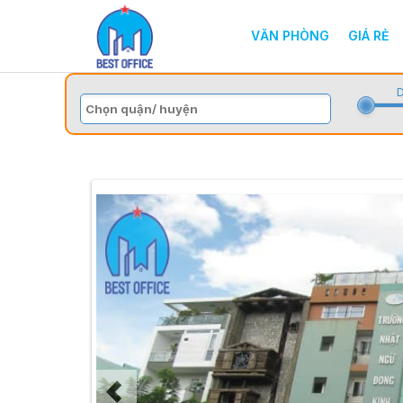
VĂN PHÒNG
GIÁ RẺ
D