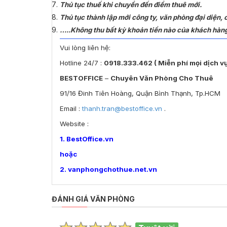
Thủ tục thuế khi chuyển đến điểm thuê mới.
Thủ tục thành lập mới công ty, văn phòng đại diện,
…..Không thu bất kỳ khoản tiền nào của khách hàn
Vui lòng liên hệ:
Hotline 24/7 :
0918.333.462 ( Miễn phí mọi dịch vụ
BESTOFFICE
–
Chuyên Văn Phòng Cho Thuê
91/16 Đinh Tiên Hoàng, Quận Bình Thạnh, Tp.HCM
Email :
thanh.tran@bestoffice.vn
.
Website :
1. BestOffice.vn
hoặc
2. vanphongchothue.net.vn
ĐÁNH GIÁ VĂN PHÒNG