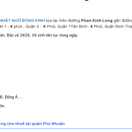
 NHẬT NGỮ ĐÔNG KINH
tọa lạc trên đường
Phan Xích Long
gần đườ
ận 1 -
4
phút , Quận 3 -
4
Phút, Quận 7Tân Bình-
4
Phút, Quận Bình Thạ
ện, Bảo vệ 24/24, Vệ sinh liên tục trong ngày.
B, Đông Á....
0m .
ng cho thuê tại quận Phú Nhuận