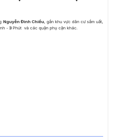
ng
Nguyễn Đình Chiểu
, gần khu vực dân cư sầm uất,
nh -
3
Phút và các quận phụ cận khác.