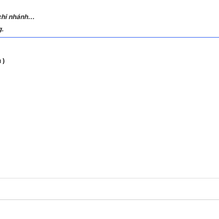
 chi nhánh…
g.
 )