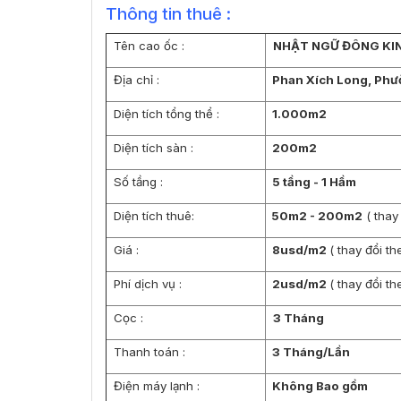
Thông tin thuê :
Tên cao ốc :
NHẬT NGỮ ĐÔNG KI
Địa chỉ :
Phan Xích Long
, Ph
Diện tích tổng thể :
1.000m2
Diện tích sàn :
200m2
Số tầng :
5 tầng - 1 Hầm
Diện tích thuê:
50m2 - 200m2
( thay
Giá :
8usd/m2
( thay đổi t
Phí dịch vụ :
2usd/m2
( thay đổi t
Cọc :
3 Tháng
Thanh toán :
3 Tháng/Lần
Điện máy lạnh :
Không Bao gồm