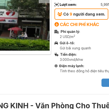
Lượt xem:
5,99
Có
9
người đang xem.
CÁC CHI PHÍ KHÁC
Phí quản lý:
2
2 USD/m
Gửi ô-tô:
Gửi bãi xung quanh
Tiền điện:
3.000vnd/khw
Điện máy lạnh:
Tính theo đồng hồ điện tiêu th
G KINH - Văn Phòng Cho Thu