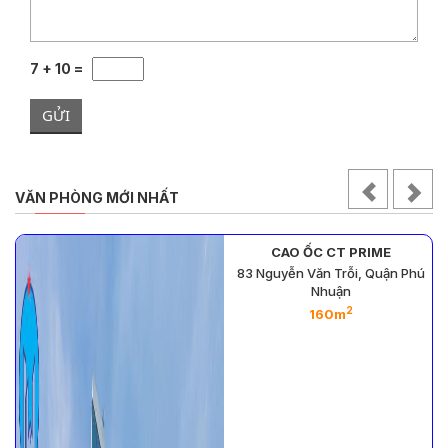
7 + 10 =
GỬI
VĂN PHÒNG MỚI NHẤT
CAO ỐC CT PRIME
83 Nguyễn Văn Trỗi, Quận Phú
Nhuận
2
2
2
2
- 160m
- 32m
- 70m
160m