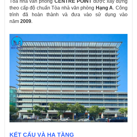
Tòa nhà văn phòng
CENTRE POINT
được xây dựng
theo cấp độ chuẩn Tòa nhà văn phòng
Hạng A
. Công
trình đã hoàn thành và đưa vào sử dụng vào
năm
2009
.
KẾT CẤU VÀ HẠ TẦNG