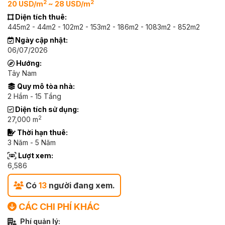
2
2
20 USD/m
~ 28 USD/m
Diện tích thuê:
445m2 - 44m2 - 102m2 - 153m2 - 186m2 - 1083m2 - 852m2
Ngày cập nhật:
06/07/2026
Hướng:
Tây Nam
Quy mô tòa nhà:
2 Hầm - 15 Tầng
Diện tích sử dụng:
2
27,000 m
Thời hạn thuê:
3 Năm - 5 Năm
Lượt xem:
6,586
Có
13
người đang xem.
CÁC CHI PHÍ KHÁC
Phí quản lý: