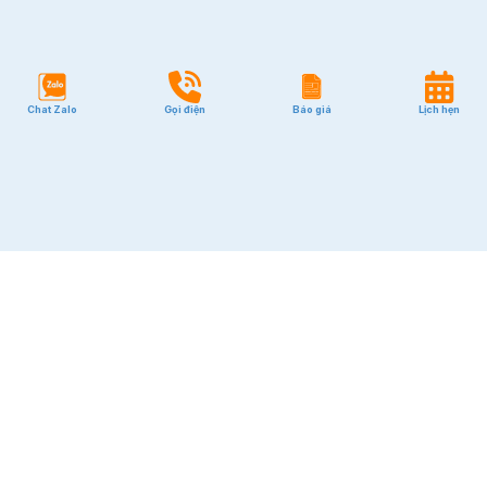
Quận Bình Thạnh
GIÁ RẺ
Chat Zalo
Gọi điện
Báo giá
Lịch hẹn
Quận Tân Bình
Quận Phú Nhuận
2
$36~65/m
Quận Bình Thạnh
Quận 1
Quận 2
Quận 3
Quận 7
Quận 10