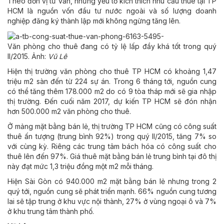
Theo đơn vị tư vấn, những yếu tố kích thích nhu cầu thuê tại TP
HCM là nguồn vốn đầu tư nước ngoài và số lượng doanh
nghiệp đăng ký thành lập mới không ngừng tăng lên.
Văn phòng cho thuê đang có tỷ lệ lấp đầy khá tốt trong quý
II/2015. Ảnh:
Vũ Lê
Hiện thị trường văn phòng cho thuê TP HCM có khoảng 1,47
triệu m2 sàn đến từ 224 sự án. Trong 6 tháng tới, nguồn cung
có thể tăng thêm 178.000 m2 do có 9 tòa tháp mới sẽ gia nhập
thị trường. Đến cuối năm 2017, dự kiến TP HCM sẽ đón nhận
hơn 500.000 m2 văn phòng cho thuê.
Ở mảng mặt bằng bán lẻ, thị trường TP HCM cũng có công suất
thuê ấn tượng (trung bình 92%) trong quý II/2015, tăng 7% so
với cùng kỳ. Riêng các trung tâm bách hóa có công suất cho
thuê lên đến 97%. Giá thuê mặt bằng bán lẻ trung bình tại đô thị
này đạt mức 1,3 triệu đồng một m2 mỗi tháng.
Hiện Sài Gòn có 940.000 m2 mặt bằng bán lẻ nhưng trong 2
quý tới, nguồn cung sẽ phát triển mạnh. 66% nguồn cung tương
lai sẽ tập trung ở khu vực nội thành, 27% ở vùng ngoại ô và 7%
ở khu trung tâm thành phố.