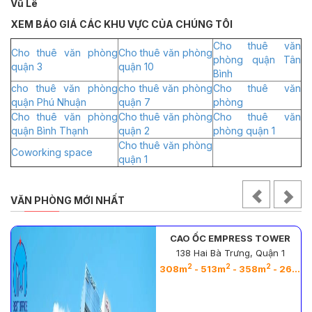
Vũ Lê
XEM BÁO GIÁ CÁC KHU VỰC CỦA CHÚNG TÔI
Cho thuê văn
Cho thuê văn phòng
Cho thuê văn phòng
phòng quận Tân
quận 3
quận 10
Bình
cho thuê văn phòng
cho thuê văn phòng
Cho thuê văn
quận Phú Nhuận
quận 7
phòng
Cho thuê văn phòng
Cho thuê văn phòng
Cho thuê văn
quận Bình Thạnh
quận 2
phòng quận 1
Cho thuê văn phòng
Coworking space
quận 1
VĂN PHÒNG MỚI NHẤT
CAO ỐC EMPRESS TOWER
138 Hai Bà Trưng, Quận 1
2
2
2
2
308m
- 513m
- 358m
- 263m