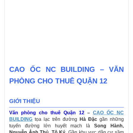
CAO ỐC NC BUILDING – VĂN
PHÒNG CHO THUÊ QUẬN 12
GIỚI THIỆU
Văn phòng cho thuê Quận 12
–
CAO ỐC NC
BUILDING
tọa lạc trên đường
Hà Đặc
gần những
tuyến đường lớn huyết mạch là
Song Hành
,
Nguyễn Ảnh Thủ
, Tô Ký.
Gần khu vực dân cư sầm