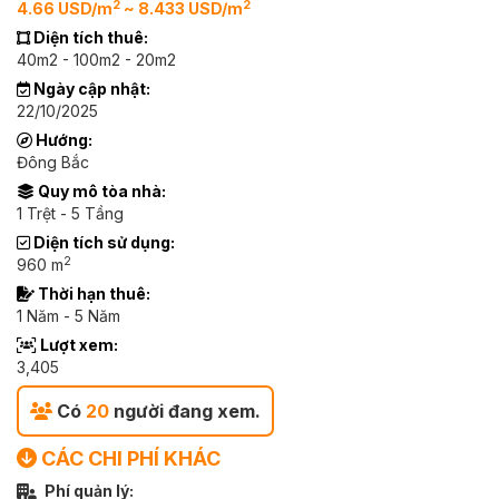
2
2
4.66 USD/m
~ 8.433 USD/m
Diện tích thuê:
40m2 - 100m2 - 20m2
Ngày cập nhật:
22/10/2025
Hướng:
Đông Bắc
Quy mô tòa nhà:
1 Trệt - 5 Tầng
Diện tích sử dụng:
2
960 m
Thời hạn thuê:
1 Năm - 5 Năm
Lượt xem:
3,405
Có
20
người đang xem.
CÁC CHI PHÍ KHÁC
Phí quản lý: