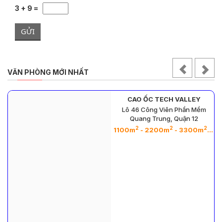
3 + 9 =
GỬI
VĂN PHÒNG MỚI NHẤT
CAO ỐC TECH VALLEY
Lô 46 Công Viên Phần Mềm
Quang Trung, Quận 12
2
2
2
2
2
2
- 1000m
- 1500m
1100m
- 2200m
- 3300m
- 5