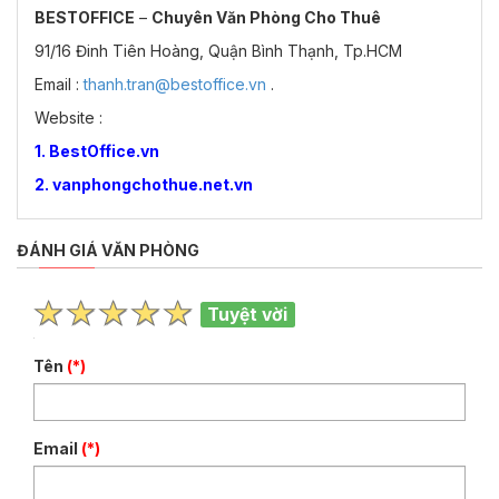
BESTOFFICE
–
Chuyên Văn Phòng Cho Thuê
91/16 Đinh Tiên Hoàng, Quận Bình Thạnh, Tp.HCM
Email :
thanh.tran@bestoffice.vn
.
Website :
1. BestOffice.vn
2. vanphongchothue.net.vn
ĐÁNH GIÁ VĂN PHÒNG
Tuyệt vời
Tên
(*)
Email
(*)