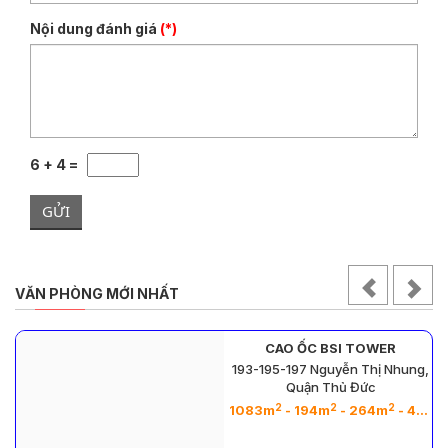
Nội dung đánh giá
(*)
6 + 4 =
GỬI
VĂN PHÒNG MỚI NHẤT
CAO ỐC BSI TOWER
193-195-197 Nguyễn Thị Nhung,
Quận Thủ Đức
2
2
2
1083m
- 194m
- 264m
- 458m