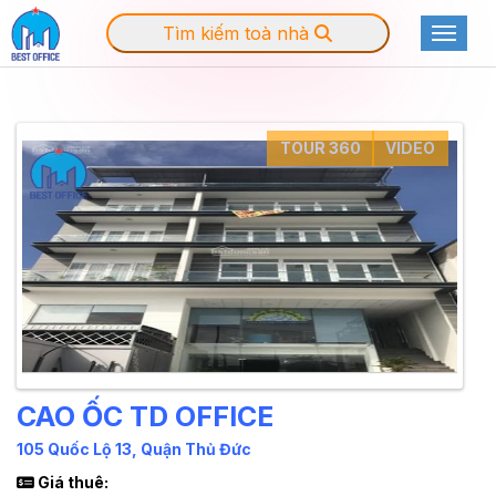
Tìm kiếm toà nhà
Toggle
TOUR 360
VIDEO
CAO ỐC TD OFFICE
105 Quốc Lộ 13, Quận Thủ Đức
Giá thuê: