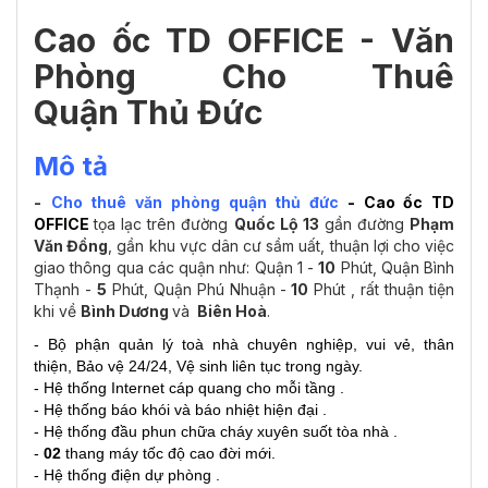
Cao ốc TD OFFICE - Văn
Phòng Cho Thuê
Q
uận Thủ Đức
Mô tả
-
Cho thuê văn phòng quận thủ đức
-
Cao ốc TD
OFFICE
tọa lạc trên đường
Quốc Lộ 13
gần đường
Phạm
Văn Đồng
, gần khu vực dân cư sầm uất, thuận lợi cho việc
giao thông qua các quận như: Quận 1 -
10
Phút, Quận Bình
Thạnh -
5
Phút, Quận Phú Nhuận -
10
Phút , rất thuận tiện
khi về
Bình Dương
và
Biên Hoà
.
- Bộ phận quản lý toà nhà chuyên nghiệp, vui vẻ, thân
thiện, Bảo vệ 24/24, Vệ sinh liên tục trong ngày.
- Hệ thống Internet cáp quang cho mỗi tầng .
- Hệ thống báo khói và báo nhiệt hiện đại .
- Hệ thống đầu phun chữa cháy xuyên suốt tòa nhà .
-
02
thang máy tốc độ cao đời mới.
- Hệ thống điện dự phòng .