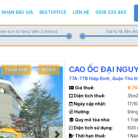
NHẬN BÁO GIÁ
BESTOFFICE
LIÊN HỆ
0918.333.462
iện tích từ 10m2 đến 2,000m2
Giá từ 1$ đến 80
CAO ỐC ĐẠI NGU
TOUR 360
VIDEO
77A-77B Hiệp Bình, Quận Thủ 
Giá thuê:
9.7
Diện tích thuê:
35m2
Ngày cập nhật:
17/1
Hướng:
Đôn
Quy mô tòa nhà:
1 Trệ
Diện tích sử dụng:
600 
Thời hạn thuê:
1 Nă