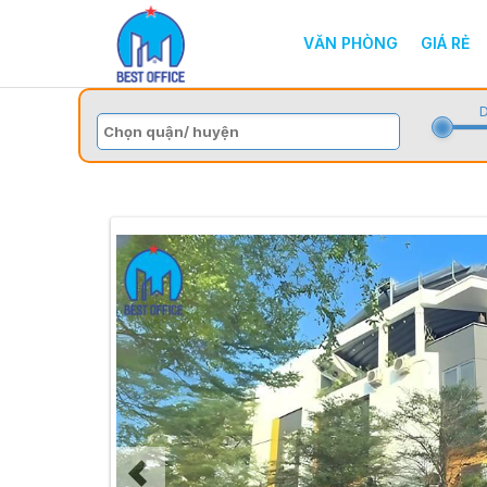
VĂN PHÒNG
GIÁ RẺ
D