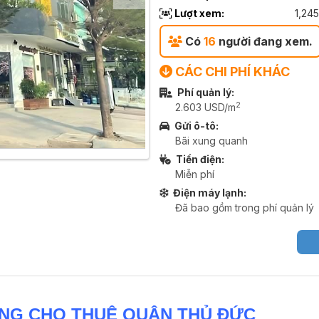
Lượt xem:
1,245
Có
16
người đang xem.
CÁC CHI PHÍ KHÁC
Phí quản lý:
2
2.603 USD/m
Gửi ô-tô:
Bãi xung quanh
Tiền điện:
Miễn phí
Điện máy lạnh:
Đã bao gồm trong phí quản lý
ÒNG CHO THUÊ QUẬN THỦ ĐỨC