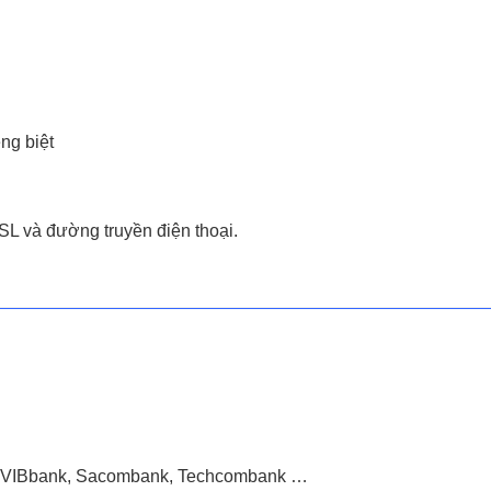
êng biệt
L và đường truyền điện thoại.
k, VIBbank, Sacombank, Techcombank …