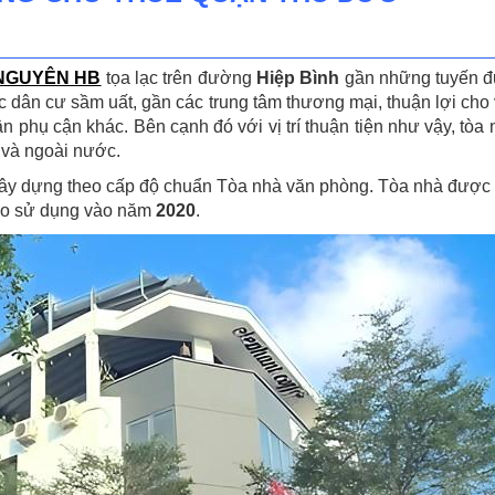
 NGUYÊN HB
tọa lạc trên đường
Hiệp Bình
gần những tuyến đ
c dân cư sầm uất, gần các trung tâm thương mại, thuận lợi cho
n phụ cận khác. Bên cạnh đó với vị trí thuận tiện như vậy, t
g và ngoài nước.
y dựng theo cấp độ chuẩn Tòa nhà văn phòng. Tòa nhà đư
vào sử dụng vào năm
2020
.