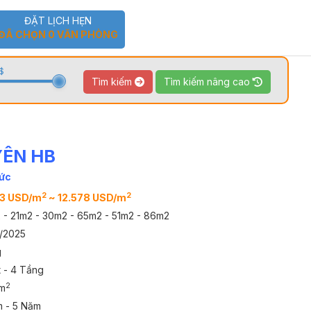
ĐẶT LỊCH HẸN
ĐÃ CHỌN
0
VĂN PHÒNG
$
Tìm kiếm
Tìm kiếm nâng cao
YÊN HB
TOUR 360
VIDEO
Đức
2
2
03 USD/m
~ 12.578 USD/m
 - 21m2 - 30m2 - 65m2 - 51m2 - 86m2
0/2025
g
t - 4 Tầng
2
m
m - 5 Năm