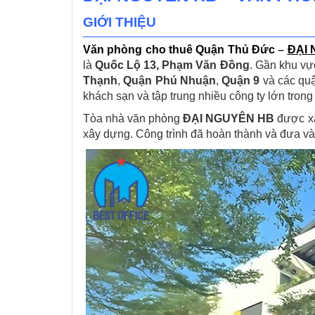
GIỚI THIỆU
Văn phòng cho thuê Quận Thủ Đức
–
ĐẠI
là
Quốc Lộ 13, Phạm Văn Đồng
. Gần khu vự
Thạnh
,
Quận Phú Nhuận
,
Quận 9
và các quậ
khách sạn và tập trung nhiều công ty lớn tron
Tòa nhà văn phòng
ĐẠI NGUYÊN HB
được xâ
xây dựng. Công trình đã hoàn thành và đưa 