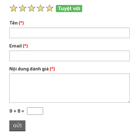
Tuyệt vời
Tên
(*)
Email
(*)
Nội dung đánh giá
(*)
9 + 8 =
GỬI