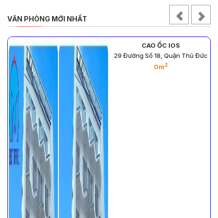
VĂN PHÒNG MỚI NHẤT
CAO ỐC IOS
,
29 Đường Số 18, Quận Thủ Đức
2
0m
2
2
2
2
2
2
2
2
- 121m
- 214m
- 160m
- 50m
- 545m
- 335m
- 374m
- 21