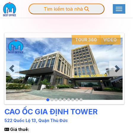
Tìm kiếm toà nhà
Toggle
TOUR 360
VIDEO
CAO ỐC GIA ĐỊNH TOWER
522 Quốc Lộ 13, Quận Thủ Đức
Giá thuê: