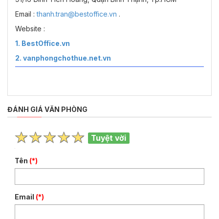
Email :
thanh.tran@bestoffice.vn
.
Website :
1. BestOffice.vn
2. vanphongchothue.net.vn
ĐÁNH GIÁ VĂN PHÒNG
Tuyệt vời
Tên
(*)
Email
(*)