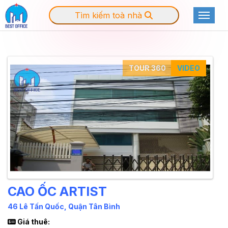
Tìm kiếm toà nhà
Toggle
TOUR 360
VIDEO
CAO ỐC ARTIST
46 Lê Tấn Quốc, Quận Tân Bình
Giá thuê: