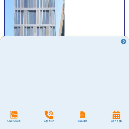
0
Chat Zalo
Gọi điện
Báo giá
Lịch hẹn