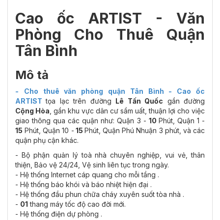
Cao ốc ARTIST - Văn
Phòng Cho Thuê Q
uận
Tân Bình
Mô tả
-
Cho thuê văn phòng quận Tân Bình
- Cao ốc
ARTIST
tọa lạc trên đường
Lê Tấn Quốc
gần đường
Cộng Hòa
, gần khu vực dân cư sầm uất, thuận lợi cho việc
giao thông qua các quận như: Quận 3 -
10
Phút, Quận 1 -
15
Phút, Quận 10 -
15
Phút, Quận Phú Nhuận 3 phút, và các
quận phụ cận khác.
- Bộ phận quản lý toà nhà chuyên nghiệp, vui vẻ, thân
thiện, Bảo vệ 24/24, Vệ sinh liên tục trong ngày.
- Hệ thống Internet cáp quang cho mỗi tầng .
- Hệ thống báo khói và báo nhiệt hiện đại .
- Hệ thống đầu phun chữa cháy xuyên suốt tòa nhà .
-
01
thang máy tốc độ cao đời mới.
- Hệ thống điện dự phòng .