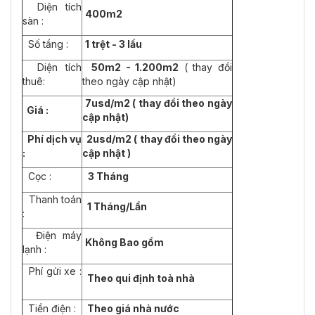
Diện tích
400m2
sàn :
Số tầng :
1 trệt - 3 lầu
Diện tích
50m2 - 1.200m2
( thay đổi
thuê:
theo ngày cập nhật)
7usd/m2 ( thay đổi theo ngày
Giá :
cập nhật)
Phí dịch vụ
2usd/m2 ( thay đổi theo ngày
:
cập nhật )
Cọc :
3 Tháng
Thanh toán
1
Tháng/Lần
:
Điện máy
Không Bao gồm
lạnh :
Phí gửi xe :
Theo qui định toà nhà
Tiền điện :
Theo giá nhà nước