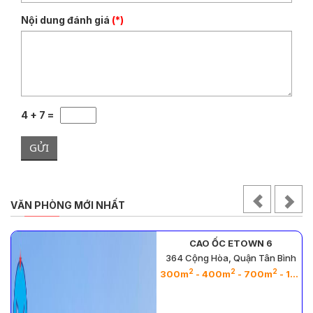
Nội dung đánh giá
(*)
4 + 7 =
GỬI
VĂN PHÒNG MỚI NHẤT
CAO ỐC ETOWN 6
364 Cộng Hòa, Quận Tân Bình
2
2
2
300m
- 400m
- 700m
- 1000m
2