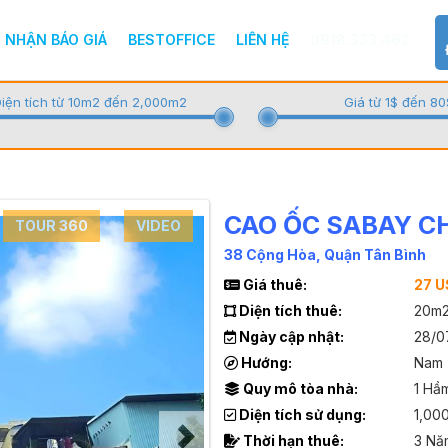
NHẬN BÁO GIÁ
BESTOFFICE
LIÊN HỆ
0918.333.462
iện tích từ 10m2 đến 2,000m2
Giá từ 1$ đến 80
CAO ỐC SABAY C
TOUR 360
VIDEO
38 Cộng Hòa, Quận Tân Bình
Giá thuê:
27 
Diện tích thuê:
20m2
Ngày cập nhật:
28/0
Hướng:
Nam
Quy mô tòa nhà:
1 Hầ
Diện tích sử dụng:
1,00
Thời hạn thuê:
3 Nă