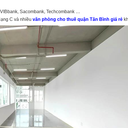
k, VIBbank, Sacombank, Techcombank …
Hạng C và nhiều
văn phòng cho thuê quận Tân Bình giá rẻ
kh