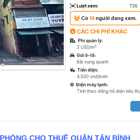
Lượt xem:
726
Có
14
người đang xem.
CÁC CHI PHÍ KHÁC
Phí quản lý:
2
3 USD/m
Gửi ô-tô:
Bãi xung quanh
Tiền điện:
4.500 vnđ/kwh
Điện máy lạnh:
Tính theo đồng hồ điện tiêu th
 PHÒNG CHO THUÊ QUẬN TÂN BÌNH