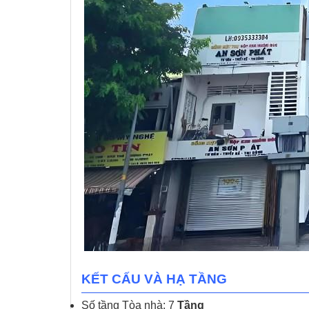
KẾT CẤU VÀ HẠ TẦNG
Số tầng Tòa nhà: 7
Tầng