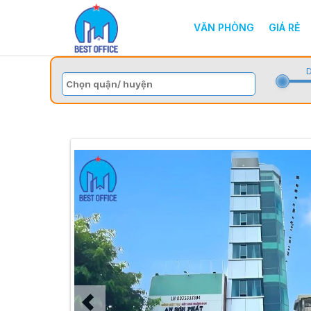
VĂN PHÒNG
GIÁ RẺ
D