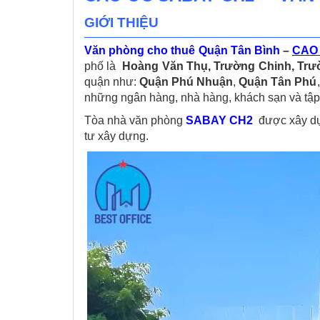
GIỚI THIỆU
Văn phòng cho thuê Quận Tân Bình
–
CAO
phố là
Hoàng Văn Thụ, Trường Chinh, Tr
quận như:
Quận Phú Nhuận
,
Quận Tân Phú
những ngân hàng, nhà hàng, khách sạn và tập 
Tòa nhà văn phòng
SABAY CH2
được xây dự
tư xây dựng.