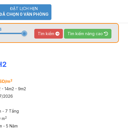
ĐẶT LỊCH HẸN
ĐÃ CHỌN
0
VĂN PHÒNG
$
Tìm kiếm
Tìm kiếm nâng cao
H2
TOUR 360
VIDEO
2
USD/m
 - 14m2 - 9m2
7/2026
m - 7 Tầng
2
0 m
m - 5 Năm