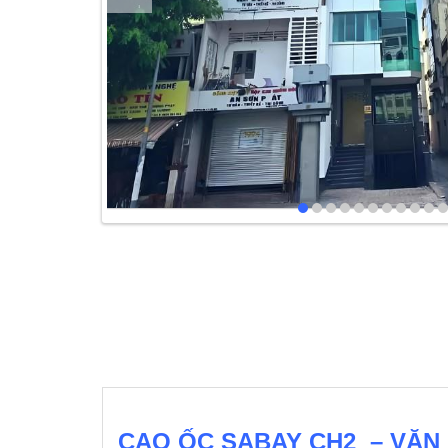
CAO ỐC SABAY CH2 – VĂN