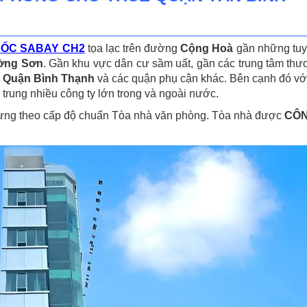
 ỐC SABAY CH2
tọa lạc trên đường
Cộng Hoà
gần những tuy
ường Sơn
. Gần khu vực dân cư sầm uất, gần các trung tâm thươ
,
Quận Bình Thạnh
và các quận phụ cận khác. Bên cạnh đó với 
trung nhiều công ty lớn trong và ngoài nước.
ng theo cấp độ chuẩn Tòa nhà văn phòng. Tòa nhà được
CÔN