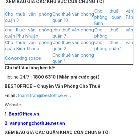
XEM BÁO GIÁ CÁC KHU VỰC CỦA CHÚNG TÔI
Cho thuê văn
Cho thuê văn phòng
Cho thuê văn phòng
phòng quận Tân
quận 3
quận 10
Bình
cho thuê văn phòng
cho thuê văn phòng
Cho thuê văn
quận Phú Nhuận
quận 7
phòng
Cho thuê văn phòng
Cho thuê văn phòng
Cho thuê văn
quận Bình Thạnh
quận 2
phòng quận 1
Cho thuê văn phòng
Coworking space
quận 1
Chi tiết Vui lòng liên hệ:
Hotline 24/7 :
1800 6310 ( Miễn phí cước gọi )
BESTOFFICE
–
Chuyên Văn Phòng Cho Thuê
Email :
thanh.tran@bestoffice.vn
.
Website :
1. BestOffice.vn
2. vanphongchothue.net.vn
XEM BÁO GIÁ CÁC QUẬN KHÁC CỦA CHÚNG TÔI