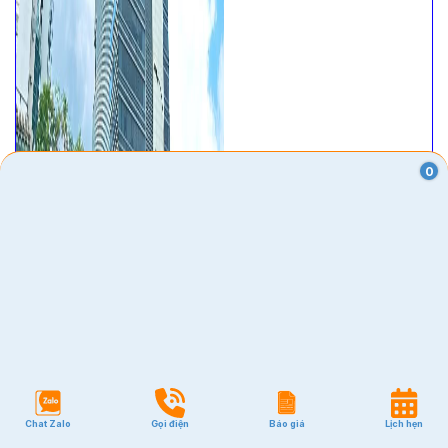
0
Chat Zalo
Gọi điện
Báo giá
Lịch hẹn