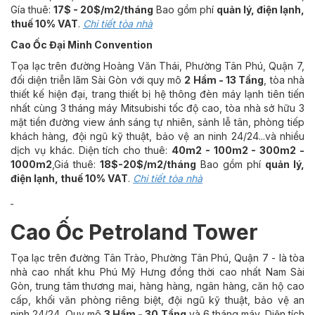
Gía thuê:
17$ - 20$/m2/tháng
Bao gồm phí
quản lý, điện lạnh,
thuế 10% VAT
.
Chi tiết tòa nhà
Cao Ốc Đại Minh Convention
Tọa lạc trên đường Hoàng Văn Thái, Phường Tân Phú, Quận 7,
đối diện triễn lãm Sài Gòn với quy mô
2 Hầm - 13 Tầng
, tòa nhà
thiết kế hiện đại, trang thiết bị hệ thông đèn máy lạnh tiên tiến
nhất cùng 3 tháng máy Mitsubishi tốc độ cao, tòa nhà sở hữu 3
mặt tiền đường view ánh sáng tự nhiên, sảnh lễ tân, phòng tiếp
khách hàng, đội ngũ kỹ thuật, bảo vệ an ninh 24/24...và nhiều
dịch vụ khác. Diện tích cho thuê:
40m2 - 100m2 - 300m2 -
1000m2
,Giá thuê:
18$-20$/m2/tháng
Bao gồm phí
quản lý,
điện lạnh, thuế 10% VAT
.
Chi tiết tòa nhà
Cao Ốc Petroland Tower
Tọa lạc trên đường Tân Trào, Phường Tân Phú, Quận 7 - là tòa
nhà cao nhất khu Phú Mỹ Hưng đồng thời cao nhất Nam Sài
Gòn, trung tâm thương mai, hàng hàng, ngân hàng, căn hộ cao
cấp, khối văn phòng riêng biệt, đội ngũ kỹ thuật, bảo vệ an
ninh 24/24...Quy mô
3 Hầm - 30 Tầng
và 6 tháng máy, Diện tích