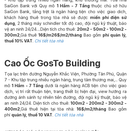
SaiGon Bank với Quy mô
1 Hầm - 7 Tầng
thuộc chủ sở hữu
SaiGon Bank, tầng trệt là ngân hàng tiện cho việc giao dich,
khách hàng thuê trong tòa nhà sẽ được
miến phí điện sử
dụng
, 2 tháng máy schindler tốt độ cao, đội ngũ kỹ thuật, bảo
vệ an ninh 24/24....Diện tích cho thuê:
20m2 - 50m2 - 100m2 -
300m2
,Giá thuê
16$/m26$/m2/tháng
Bao gồm
phí quản lý,
thuế 10% VAT
.
Chi tiết tòa nhà
Cao Ốc GosTo Building
Tọa lạc trên đường Nguyễn Khắc Viện, Phường Tân Phú, Quận
7 - Khu tập trung nhiều ngân hàng, trung tâm thương mai,... Quy
mô
1 Hầm - 7 Tầng
dưới là ngân hàng ACB tiện cho việc giao
dịch, vị trí rất thuận tiện, trang thiết bị hiện đại, view hướng ra
đường ánh sánh tự nhiên tiền đường, đội ngũ kỹ thuật, bảo vệ
an ninh 24/24. Diện tích cho thuê:
100m2 - 200m2 - 300m2 -
400m2
,Giá thuê hiện tại tòa nhà:
16$/m2/tháng
Bao gồm
phí
quản lý, thuế 10 VAT
.
Chi tiết tòa nhà