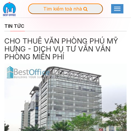
Tìm kiếm toà nhà
Toggle
navigat
TIN TỨC
CHO THUÊ VĂN PHÒNG PHÚ MỸ
HƯNG - DỊCH VỤ TƯ VẤN VĂN
PHÒNG MIỄN PHÍ