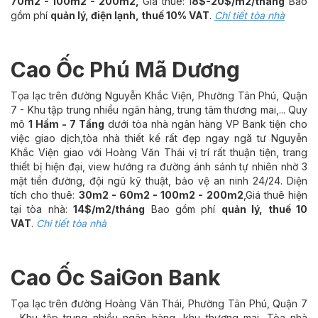
70m2 - 100m2 - 200m2,
Giá thuê: 1
8$-20$/m2/tháng
Bao
gồm phí
quản lý, điện lạnh, thuế 10% VAT
.
Chi tiết tòa nhà
Cao Ốc Phú Mã Dương
Tọa lạc trên đường Nguyễn Khắc Viện, Phường Tân Phú, Quận
7 - Khu tập trung nhiều ngân hàng, trung tâm thương mai,... Quy
mô
1 Hầm - 7 Tầng
dưới tòa nhà ngân hàng VP Bank tiện cho
việc giao dịch,tòa nhà thiết kế rất đẹp ngay ngã tư Nguyễn
Khắc Viện giao với Hoàng Văn Thái vị trí rất thuận tiện, trang
thiết bị hiện đại, view hướng ra đường ánh sánh tự nhiên nhờ 3
mặt tiền đường, đội ngũ kỹ thuật, bảo vệ an ninh 24/24. Diện
tích cho thuê:
30m2 - 60m2 - 100m2 - 200m2
,Giá thuê hiện
tại tòa nhà:
14$/m2/tháng
Bao gồm phí
quản lý, thuế 10
VAT
.
Chi tiết tòa nhà
Cao Ốc SaiGon Bank
Tọa lạc trên đường Hoàng Văn Thái, Phường Tân Phú, Quận 7
- Khu tập trung nhiều ngân hàng, khu thương mai. Tòa nhà