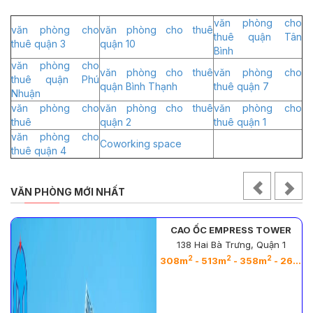
văn phòng cho
văn phòng cho
văn phòng cho thuê
thuê quận Tân
thuê quận 3
quận 10
Bình
văn phòng cho
văn phòng cho thuê
văn phòng cho
thuê quận Phú
quận Bình Thạnh
thuê quận 7
Nhuận
văn phòng cho
văn phòng cho thuê
văn phòng cho
thuê
quận 2
thuê quận 1
văn phòng cho
Coworking space
thuê quận 4
VĂN PHÒNG MỚI NHẤT
CAO ỐC EMPRESS TOWER
138 Hai Bà Trưng, Quận 1
2
2
2
2
308m
- 513m
- 358m
- 263m