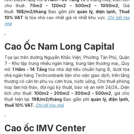
cho thuê:
70m2 - 120m2 - 500m2 - 1000m2
, Giá
thuê:
18$/m2/tháng
Bao gồm phí
quản lý, điện lạnh, Thuế
10% VAT
là tòa nhà cao nhất giá rẻ nhất khu vực.
Chi tiết tòa
nhà
Cao Ốc Nam Long Capital
Tọa lạc trên đường Nguyễn Khắc Viện, Phường Tân Phú, Quận
7 - Khu tập trung nhiều ngân hàng, trung tâm thương mai,...Quy
mô
1 Hầm - 14 Tầng
tòa nhà đạt tiêu chuẩn hạng B, dưới tòa
nhà ngân hàng Techcombank tiện cho việc giao dịch, trên tầng
thượng có căn tin phụ vụ cơm trưa, nước uống, Cho thuê phòng
hop làm hội thảo, đội ngũ kỹ thuật, bảo vệ an ninh 24/24....Diện
tích cho thuê:
100m2 - 200m2 - 300m2 - 500m2
, giá cho
thuê hiện tại:
19$/m2/tháng
Bao gồm phí
quản lý, điện lạnh,
thuế 10% VAT.
Chi tiế tòa nhà
Cao ốc IMV Center