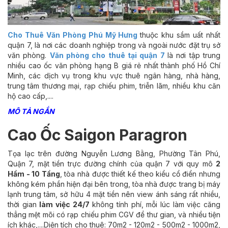
Cho Thuê Văn Phòng Phú Mỹ Hưng
thuộc khu sầm uất nhất
quận 7, là nơi các doanh nghiệp trong và ngoài nước đặt trụ sở
văn phòng.
Văn phòng cho thuê tại quận 7
là nơi tập trung
nhiều cao ốc văn phòng hạng B giá rẻ nhất thành phố Hồ Chí
Minh, các dịch vụ trong khu vực thuê ngân hàng, nhà hàng,
trung tâm thương mại, rạp chiếu phim, triễn lãm, nhiều khu căn
hộ cao cấp,....
MÔ TẢ NGẮN
Cao Ốc Saigon Paragron
Tọa lạc trên đường Nguyễn Lương Bằng, Phường Tân Phú,
Quận 7, mặt tiền trực đường chính của quận 7 với quy mô
2
Hầm - 10 Tầng
, tòa nhà được thiết kế theo kiểu cổ điển nhưng
không kém phần hiện đại bên trong, tòa nhà được trang bị máy
lạnh trung tâm, sở hữu 4 mặt tiền nên view ánh sáng rất nhiều,
thời gian
làm việc 24/7
không tính phí, mỗi lúc làm việc căng
thẳng mệt mõi có rạp chiếu phim CGV để thư gian, và nhiều tiện
ích khác,....Diện tích cho thuê: 70m2 - 120m2 - 500m2 - 1000m2,