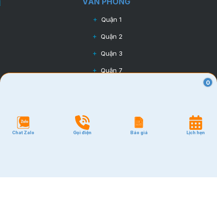
VĂN PHÒNG
Quận 1
Quận 2
Quận 3
Quận 7
0
Quận 10
Quận Tân Bình
Quận Phú Nhuận
Chat Zalo
Gọi điện
Báo giá
Lịch hẹn
Quận Bình Thạnh
GIÁ RẺ
Quận Tân Bình
Quận Phú Nhuận
Quận Bình Thạnh