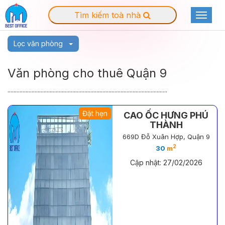
Tìm kiếm toà nhà
Toggle
navigat
Lọc văn phòng
Văn phòng cho thuê Quận 9
..........................................................................................................
Đặt hẹn
CAO ỐC HƯNG PHÚ
THÀNH
669D Đỗ Xuân Hợp, Quận 9
2
30
m
Cập nhật: 27/02/2026