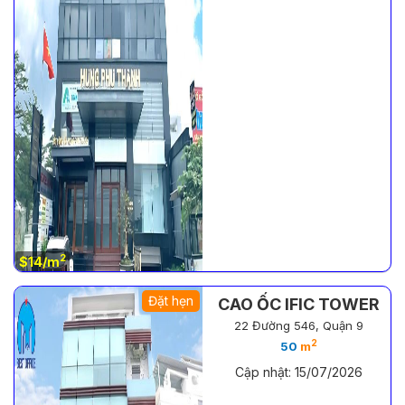
2
$14/m
Đặt hẹn
CAO ỐC IFIC TOWER
22 Đường 546, Quận 9
2
50
m
Cập nhật: 15/07/2026