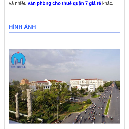
và nhiều
văn phòng cho thuê quận 7 giá rẻ
khác.
HÌNH ẢNH