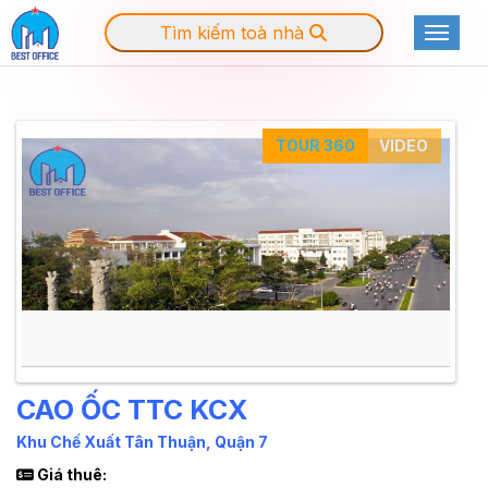
Tìm kiếm toà nhà
Toggle
TOUR 360
VIDEO
CAO ỐC TTC KCX
Khu Chế Xuất Tân Thuận, Quận 7
Giá thuê: