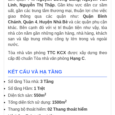
Linh, Nguyễn Thị Thập.
Gần khu vực dân cư sầm
uất, gần các trung tâm thương mại, thuận lợi cho việc
giao thông qua các quận như:
Quận Bình
Chánh
,
Quận 4
,
Huyện Nhà Bè
và các quận phụ cận
khác. Bên cạnh đó với vị trí thuận tiện như vậy, tòa
nhà còn nằm gần những ngân hàng, nhà hàng, khách
sạn và tập trung nhiều công ty lớn trong và ngoài
nước.
Tòa nhà văn phòng
TTC KCX
được xây dựng theo
cấp độ chuẩn Tòa nhà văn phòng
Hạng C
.
KẾT CẤU VÀ HẠ TẦNG
Số tầng Tòa nhà:
3 Tầng
Số tầng Hầm:
1 Trệt
2
Diện tích sàn:
550m
2
Tổng diện tích sử dụng:
1500m
Thang bộ thoát hiểm:
02 Thang thoát hiểm