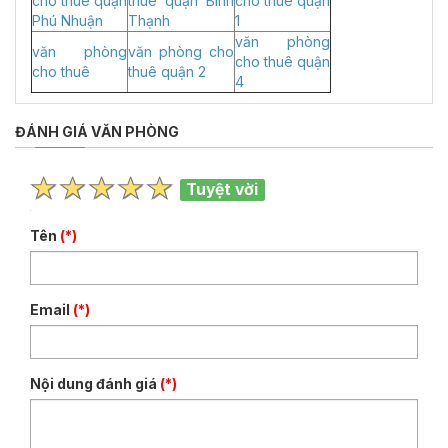
cho thuê quận
thuê quận Bình
cho thuê quận
Phú Nhuận
Thạnh
1
văn phòng
văn phòng
văn phòng cho
cho thuê quận
cho thuê
thuê quận 2
4
ĐÁNH GIÁ VĂN PHÒNG
Tuyệt vời
Tên
(*)
Email
(*)
Nội dung đánh giá
(*)