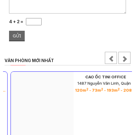
4 + 2 =
GỬI
VĂN PHÒNG MỚI NHẤT
CAO ỐC TINI OFFICE
1487 Nguyễn Văn Linh, Quận 7
2
2
2
2
2
120m
- 73m
- 193m
- 208m