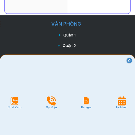
VĂN PHÒNG
Quận 1
Quận 2
Quận 3
0
Quận 7
Quận 10
Quận Tân Bình
Quận Phú Nhuận
Chat Zalo
Gọi điện
Báo giá
Lịch hẹn
Quận Bình Thạnh
GIÁ RẺ
Quận Tân Bình