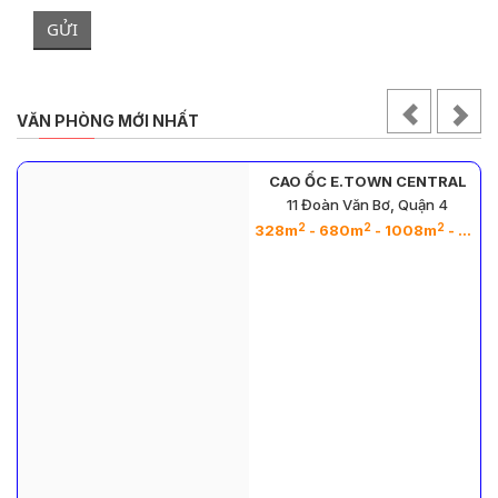
GỬI
VĂN PHÒNG MỚI NHẤT
CAO ỐC E.TOWN CENTRAL
11 Đoàn Văn Bơ, Quận 4
2
2
2
328m
- 680m
- 1008m
- 271m