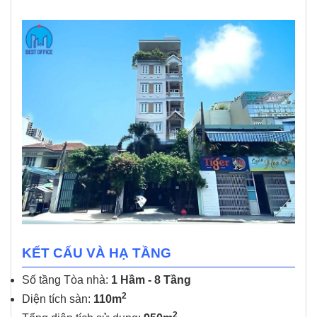
KẾT CẤU VÀ HẠ TẦNG
Số tầng Tòa nhà:
1 Hầm - 8 Tầng
2
Diện tích sàn:
110m
2