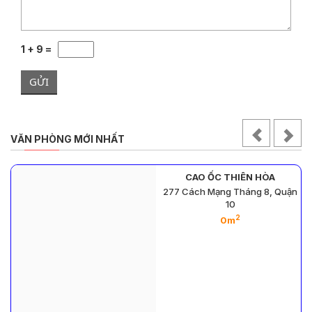
1 + 9 =
GỬI
VĂN PHÒNG MỚI NHẤT
CAO ỐC THIÊN HÒA
277 Cách Mạng Tháng 8, Quận
10
2
0m