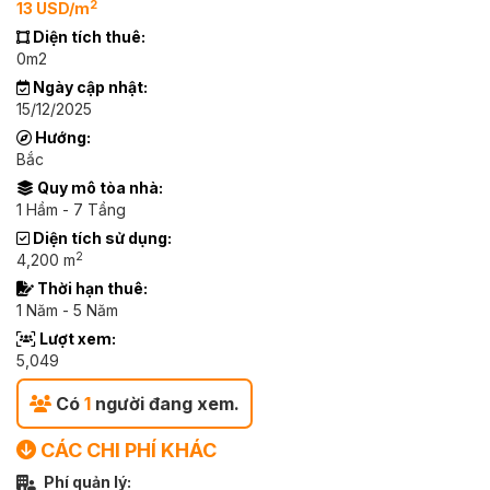
2
13 USD/m
Diện tích thuê:
0m2
Ngày cập nhật:
15/12/2025
Hướng:
Bắc
Quy mô tòa nhà:
1 Hầm - 7 Tầng
Diện tích sử dụng:
2
4,200 m
Thời hạn thuê:
1 Năm - 5 Năm
Lượt xem:
5,049
Có
1
người đang xem.
CÁC CHI PHÍ KHÁC
Phí quản lý: