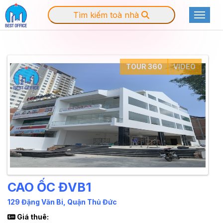
Tìm kiếm toà nhà
Toggle
TOUR 360
VIDEO
CAO ỐC ĐVB1
129 Đặng Văn Bi, Quận Thủ Đức
Giá thuê: