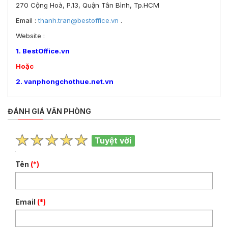
270 Cộng Hoà, P.13, Quận Tân Bình, Tp.HCM
Email :
thanh.tran@bestoffice.vn
.
Website :
1. BestOffice.vn
Hoặc
2. vanphongchothue.net.vn
ĐÁNH GIÁ VĂN PHÒNG
Tuyệt vời
Tên
(*)
Email
(*)