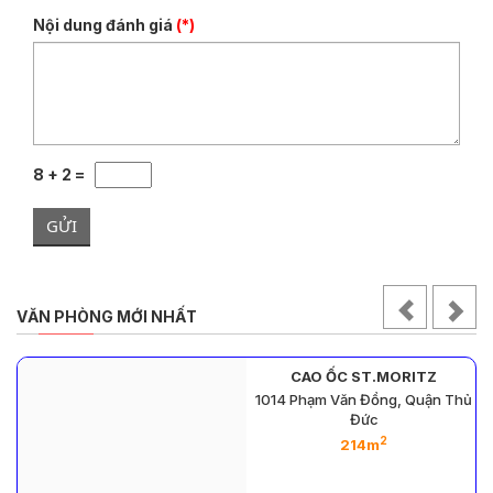
Nội dung đánh giá
(*)
8 + 2 =
GỬI
VĂN PHÒNG MỚI NHẤT
CAO ỐC ST.MORITZ
1014 Phạm Văn Đồng, Quận Thủ
Đức
2
214m