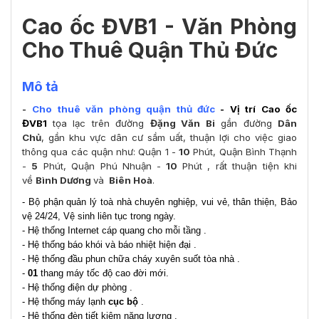
Cao ốc ĐVB1 - Văn Phòng
Cho Thuê Q
uận Thủ Đức
Mô tả
-
Cho thuê văn phòng quận thủ đức
- Vị trí
Cao ốc
ĐVB1
tọa lạc trên đường
Đặng Văn Bi
gần đường
Dân
Chủ
, gần khu vực dân cư sầm uất, thuận lợi cho việc giao
thông qua các quận như: Quận 1 -
10
Phút, Quận Bình Thạnh
-
5
Phút, Quận Phú Nhuận -
10
Phút , rất thuận tiện khi
về
Bình Dương
và
Biên Hoà
.
- Bộ phận quản lý toà nhà chuyên nghiệp, vui vẻ, thân thiện, Bảo
vệ 24/24, Vệ sinh liên tục trong ngày.
- Hệ thống Internet cáp quang cho mỗi tầng .
- Hệ thống báo khói và báo nhiệt hiện đại .
- Hệ thống đầu phun chữa cháy xuyên suốt tòa nhà .
-
01
thang máy tốc độ cao đời mới.
- Hệ thống điện dự phòng .
- Hệ thống máy lạnh
cục bộ
.
- Hệ thống đèn tiết kiệm năng lượng .