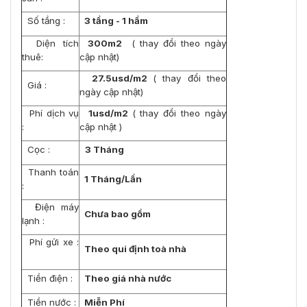
Số tầng :
3 tầng - 1 hầm
Diện tích
300m2
( thay đổi theo ngày
thuê:
cập nhật)
27.5usd/m2
( thay đổi theo
Giá :
ngày cập nhật)
Phí dịch vụ
1usd/m2
( thay đổi theo ngày
:
cập nhật )
Cọc :
3 Tháng
Thanh toán
1
Tháng/Lần
:
Điện máy
Chưa bao gồm
lạnh :
Phí gửi xe :
Theo qui định toà nhà
Tiền điện :
Theo giá nhà nước
Tiền nước :
Miễn Phí