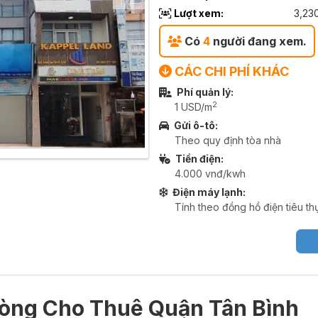
Lượt xem:
3,23
Có
4
người đang xem.
CÁC CHI PHÍ KHÁC
Phí quản lý:
2
1 USD/m
Gửi ô-tô:
Theo quy định tòa nhà
Tiền điện:
4.000 vnđ/kwh
Điện máy lạnh:
Tính theo đồng hồ điện tiêu th
hòng Cho Thuê Q
uận Tân Bình