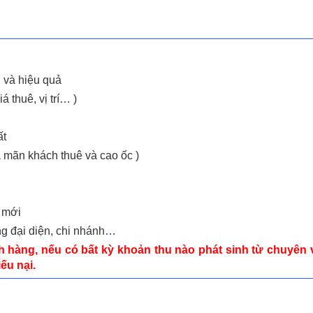
n và hiệu quả
 thuê, vị trí… )
ất
 mãn khách thuê và cao ốc )
 mới
ng đại diện, chi nhánh…
 hàng, nếu có bất kỳ khoản thu nào phát sinh từ chuyên v
ếu nại.