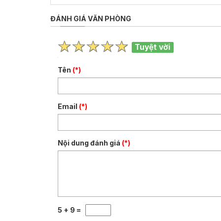
ĐÁNH GIÁ VĂN PHÒNG
Tuyệt vời
Tên
(*)
Email
(*)
Nội dung đánh giá
(*)
5 + 9 =