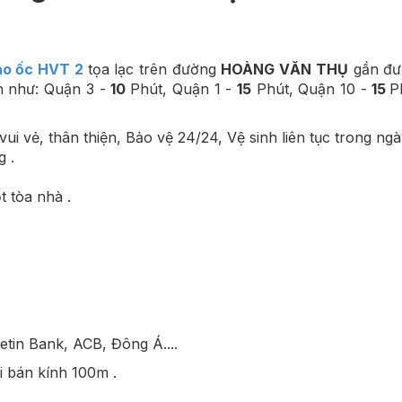
o ốc HVT 2
tọa lạc trên đường
HOÀNG VĂN THỤ
gần đ
ận như: Quận 3 -
10
Phút, Quận 1 -
15
Phút, Quận 10 -
15
P
i vẻ, thân thiện, Bảo vệ 24/24, Vệ sinh liên tục trong ngà
g .
 tòa nhà .
tin Bank, ACB, Đông Á....
i bán kính 100m .