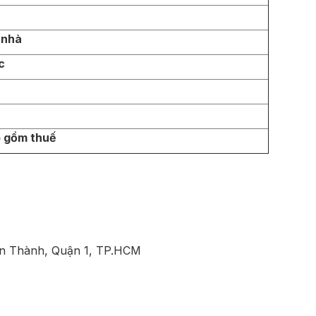
 nhà
ớc
o gồm thuế
ến Thành, Quận 1, TP.HCM