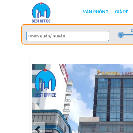
VĂN PHÒNG
GIÁ RẺ
D