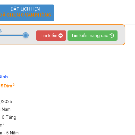
ĐẶT LỊCH HẸN
ĐÃ CHỌN
0
VĂN PHÒNG
$
Tìm kiếm
Tìm kiếm nâng cao
TOUR 360
VIDEO
Bình
2
USD/m
0/2025
g Nam
- 6 Tầng
2
m
m - 5 Năm