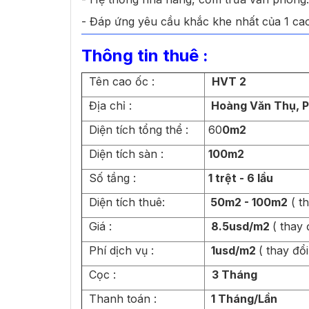
- Đáp ứng yêu cầu khắc khe nhất của 1 ca
Thông tin thuê :
Tên cao ốc :
HVT 2
Địa chỉ :
Hoàng Văn Thụ, P
Diện tích tổng thể :
60
0m2
Diện tích sàn :
100m2
Số tầng :
1 trệt - 6 lầu
Diện tích thuê:
50m2 - 100m2
( t
Giá :
8.5usd/m2
( thay
Phí dịch vụ :
1usd/m2
( thay đổ
Cọc :
3 Tháng
Thanh toán :
1
Tháng/Lần