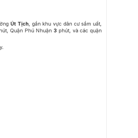
ường
Út Tịch
, gần khu vực dân cư sầm uất,
hút, Quận Phú Nhuận
3
phút, và các quận
y.