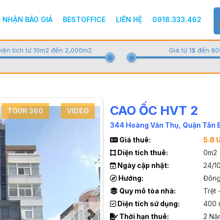
NHẬN BÁO GIÁ
BESTOFFICE
LIÊN HỆ
0918.333.462
iện tích từ 10m2 đến 2,000m2
Giá từ 1$ đến 80
CAO ỐC HVT 2
TOUR 360
VIDEO
344 Hoàng Văn Thụ, Quận Tân 
Giá thuê:
5.8 
Diện tích thuê:
0m2
Ngày cập nhật:
24/1
Hướng:
Đôn
Quy mô tòa nhà:
Trệt 
Diện tích sử dụng:
400 
Thời hạn thuê:
2 Nă