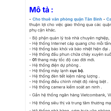
Mô tả :
-
Cho thuê văn phòng quận Tân Bình
-
Ca
thuận lợi cho việc giao thông qua các qu
phụ cận khác.
- Bộ phận quản lý toà nhà chuyên nghiệp, vu
- Hệ thống Internet cáp quang cho mỗi tần
- Hệ thống báo khói và báo nhiệt hiện đại .
- Hệ thống đầu phun chữa cháy xuyên suốt
-
01
thang máy tốc độ cao đời mới.
- Hệ thống điện dự phòng .
- Hệ thống máy lạnh
cục bộ
.
- Hệ thống đèn tiết kiệm năng lượng .
- Hệ thống điều chỉnh nhiệt độ riêng biệt .
- Hệ thống camera kiểm soát an ninh .
- Gần hệ thống ngân hàng Vietcombank, Vie
- Hệ thống siêu thị và trung tâm thương mạ
- Hệ thống nhà hàng, cơm trưa văn phòng.