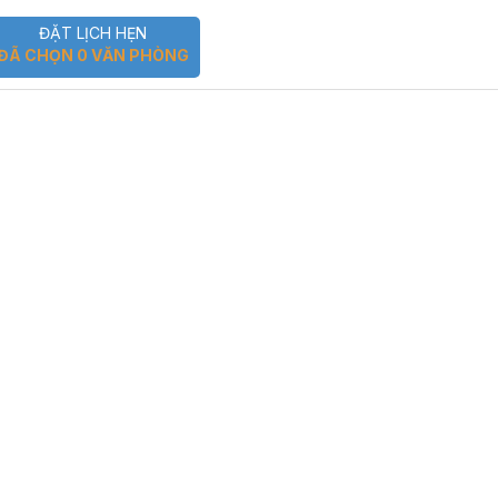
ĐẶT LỊCH HẸN
ĐÃ CHỌN
0
VĂN PHÒNG
Tìm kiếm
Tìm kiếm nâng c
 GT
hái Bình, Quận Tân Bình
2
7.086 USD/m
huê:
0m2
hật:
25/08/2025
Tây Bắc
 nhà:
1 Hầm - 7 Tầng