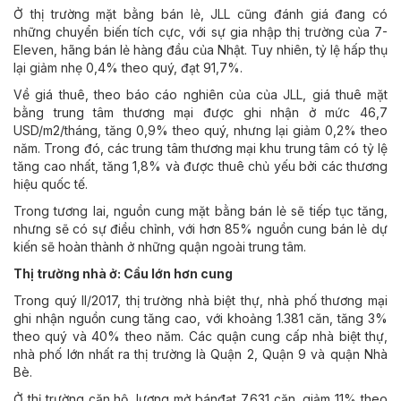
Ở thị trường mặt bằng bán lẻ, JLL cũng đánh giá đang có
những chuyển biến tích cực, với sự gia nhập thị trường của 7-
Eleven, hãng bán lẻ hàng đầu của Nhật. Tuy nhiên, tỷ lệ hấp thụ
lại giảm nhẹ 0,4% theo quý, đạt 91,7%.
Về giá thuê, theo báo cáo nghiên của của JLL, giá thuê mặt
bằng trung tâm thương mại được ghi nhận ở mức 46,7
USD/m2/tháng, tăng 0,9% theo quý, nhưng lại giảm 0,2% theo
năm. Trong đó, các trung tâm thương mại khu trung tâm có tỷ lệ
tăng cao nhất, tăng 1,8% và được thuê chủ yếu bởi các thương
hiệu quốc tế.
Trong tương lai, nguồn cung mặt bằng bán lẻ sẽ tiếp tục tăng,
nhưng sẽ có sự điều chỉnh, với hơn 85% nguồn cung bán lẻ dự
kiến sẽ hoàn thành ở những quận ngoài trung tâm.
Thị trường nhà ở: Cầu lớn hơn cung
Trong quý II/2017, thị trường nhà biệt thự, nhà phố thương mại
ghi nhận nguồn cung tăng cao, với khoảng 1.381 căn, tăng 3%
theo quý và 40% theo năm. Các quận cung cấp nhà biệt thự,
nhà phố lớn nhất ra thị trường là Quận 2, Quận 9 và quận Nhà
Bè.
Ở thị trường căn hộ, lượng mở bánđạt 7.631 căn, giảm 11% theo