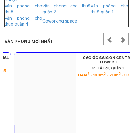
văn phòng cho
văn phòng cho thuê
văn phòng cho
thuê
quận 2
thuê quận 1
văn phòng cho
Coworking space
thuê quận 4
VĂN PHÒNG MỚI NHẤT
CAO ỐC SAIGON CENTRE
TOWER 1
65 Lê Lợi, Quận 1
2
2
2
2
2
2
2
2
2
2
2
2
2
2
2
- 137m
- 512m
- 365m
- 180m
- 284m
- 200m
- 284m
- 212m
- 261m
- 84m
- 70m
- 500m
- 600m
- 70
2
2
2
2
114m
- 133m
- 70m
- 370m
-