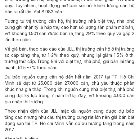
quý. Tuy nhiên, hoạt động mở bán sôi nổi khiến lượng căn hộ
bán ra rất lớn, đạt 8.982 căn.
Tương tự thị trường căn hộ, thị trường nhà biệt thự, nhà phố
cũng ghi nhận tỷ lệ hấp thụ cao hơn số lượng sản phẩm mở bán,
với khoảng 1.501 căn được bán ra, tăng 29% theo quý và gấp 2
lần theo năm.
Về giá bán, theo báo cáo của JLL, thị trường căn hộ ở thị trường
sơ cấp tăng nhẹ, từ 1-2% theo quý, nhưng lại giảm 1,5% ở thị
trường thứ cấp. Trong khi với biệt thự, nhà phố, giá bán lại tăng
mạnh, từ 5 -7% theo năm.
Dự báo nguồn cung căn hộ đến hết năm 2017 tại TP. Hồ Chí
Minh sẽ đạt từ 25.000 đến 27.000 căn, chủ yếu thuộc phân
khúc nhà giá thấp. Trong khi nguồn cung nhà biệt thự, nhà phố
cũng đạt kỷ lục trong 7 năm trở lại đây, với khoảng 4.000 căn
gia nhập thị trường.
Theo nhận định của JLL, mặc dù nguồn cung được dự báo
tăng cao nhưng nhu cầu thị trường cũng rất lớn nên giá bán bất
động sản tại TP. Hồ chí Minh vẫn có xu hướng tăng trong năm
2017.
đăng bởi: bizlive