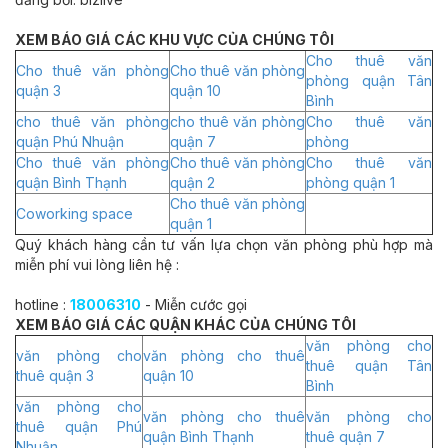
XEM BÁO GIÁ CÁC KHU VỰC CỦA CHÚNG TÔI
Cho thuê văn
Cho thuê văn phòng
Cho thuê văn phòng
phòng quận Tân
quận 3
quận 10
Bình
cho thuê văn phòng
cho thuê văn phòng
Cho thuê văn
quận Phú Nhuận
quận 7
phòng
Cho thuê văn phòng
Cho thuê văn phòng
Cho thuê văn
quận Bình Thạnh
quận 2
phòng quận 1
Cho thuê văn phòng
Coworking space
quận 1
Quý khách hàng cần tư vấn lựa chọn văn phòng phù hợp mà
miễn phí vui lòng liên hệ :
hotline :
18006310
- Miễn cước gọi
XEM BÁO GIÁ CÁC QUẬN KHÁC CỦA CHÚNG TÔI
văn phòng cho
văn phòng cho
văn phòng cho thuê
thuê quận Tân
thuê quận 3
quận 10
Bình
văn phòng cho
văn phòng cho thuê
văn phòng cho
thuê quận Phú
quận Bình Thạnh
thuê quận 7
Nhuận