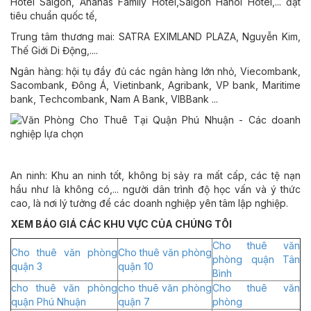
Hotel Saigon, Ananas Family Hotel,Saigon Hanoi Hotel,... đạt
tiêu chuẩn quốc tế,
Trung tâm thương mai: SATRA EXIMLAND PLAZA, Nguyễn Kim,
Thế Giới Di Động,....
Ngân hàng: hội tụ đầy đủ các ngân hàng lớn nhỏ, Viecombank,
Sacombank, Đông Á, Vietinbank, Agribank, VP bank, Maritime
bank, Techcombank, Nam A Bank, VIBBank ...
An ninh: Khu an ninh tốt, không bị sảy ra mất cấp, các tệ nạn
hầu như là không có,... người dân trình độ học vấn và ý thức
cao, là nơi lý tưởng để các doanh nghiệp yên tâm lập nghiệp.
XEM BÁO GIÁ CÁC KHU VỰC CỦA CHÚNG TÔI
Cho thuê văn
Cho thuê văn phòng
Cho thuê văn phòng
phòng quận Tân
quận 3
quận 10
Bình
cho thuê văn phòng
cho thuê văn phòng
Cho thuê văn
quận Phú Nhuận
quận 7
phòng