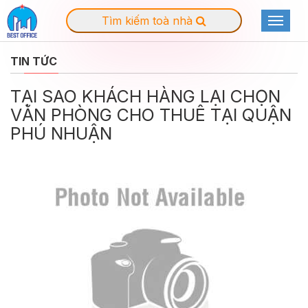
Tìm kiếm toà nhà
Toggle
navigat
TIN TỨC
TẠI SAO KHÁCH HÀNG LẠI CHỌN
VĂN PHÒNG CHO THUÊ TẠI QUẬN
PHÚ NHUẬN