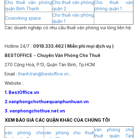
Cho thuê văn phòng
Cho thuê văn phòng
Cho thuê văn
quận Bình Thạnh
quận 2
phòng quận 1
Cho thuê văn phòng
Coworking space
quận 1
Các doanh nghiệp có nhu cầu thuê văn phòng vui lòng liên hệ:
Hotline 24/7 :
0918.333.462 ( Miễn phí mọi dịch vụ )
BESTOFFICE
–
Chuyên Văn Phòng Cho Thuê
270 Cộng Hoà, P.13, Quận Tân Bình, Tp.HCM
Email :
thanh.tran@bestoffice.vn
.
Website :
1. BestOffice.vn
2.vanphongchothuequanphunhuan.vn
3. vanphongchothue.net.vn
XEM BÁO GIÁ CÁC QUẬN KHÁC CỦA CHÚNG TÔI
văn phòng cho
văn phòng cho
văn phòng cho thuê
thuê quận Tân