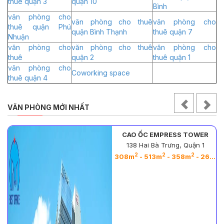
thuê quận 3
quận 10
Bình
văn phòng cho
văn phòng cho thuê
văn phòng cho
thuê quận Phú
quận Bình Thạnh
thuê quận 7
Nhuận
văn phòng cho
văn phòng cho thuê
văn phòng cho
thuê
quận 2
thuê quận 1
văn phòng cho
Coworking space
thuê quận 4
VĂN PHÒNG MỚI NHẤT
CAO ỐC EMPRESS TOWER
138 Hai Bà Trưng, Quận 1
2
2
2
2
308m
- 513m
- 358m
- 263m