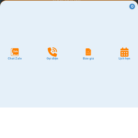
VĂN PHÒNG
0
Quận 1
Quận 2
Quận 3
Quận 7
Quận 10
Chat Zalo
Gọi điện
Báo giá
Lịch hẹn
Quận Tân Bình
Quận Phú Nhuận
Quận Bình Thạnh
GIÁ RẺ
Quận Tân Bình
Quận Phú Nhuận
Quận Bình Thạnh