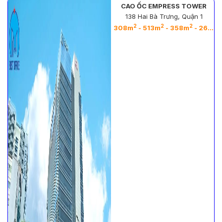
CAO ỐC EMPRESS TOWER
138 Hai Bà Trưng, Quận 1
2
2
2
2
308m
- 513m
- 358m
- 263m