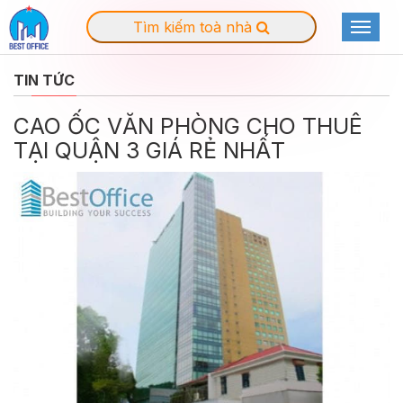
Tìm kiếm toà nhà
Toggle
navigat
TIN TỨC
CAO ỐC VĂN PHÒNG CHO THUÊ
TẠI QUẬN 3 GIÁ RẺ NHẤT