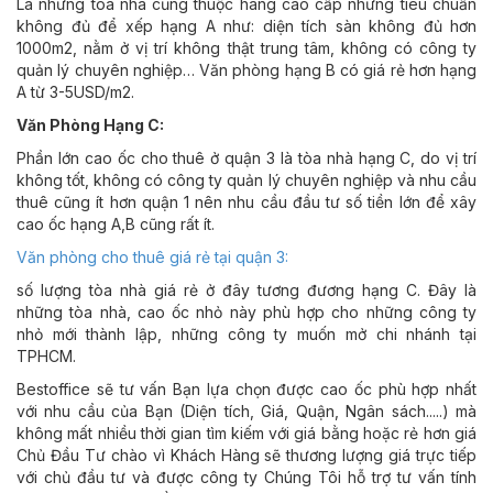
Là những tòa nhà cũng thuộc hàng cao cấp nhưng tiêu chuẩn
không đủ để xếp hạng A như: diện tích sàn không đủ hơn
1000m2, nằm ở vị trí không thật trung tâm, không có công ty
quản lý chuyên nghiệp… Văn phòng hạng B có giá rẻ hơn hạng
A từ 3-5USD/m2.
Văn Phòng Hạng C:
Phần lớn cao ốc cho thuê ở quận 3 là tòa nhà hạng C, do vị trí
không tốt, không có công ty quản lý chuyên nghiệp và nhu cầu
thuê cũng ít hơn quận 1 nên nhu cầu đầu tư số tiền lớn để xây
cao ốc hạng A,B cũng rất ít.
Văn phòng cho thuê giá rẻ tại quận 3:
số lượng tòa nhà giá rẻ ở đây tương đương hạng C. Đây là
những tòa nhà, cao ốc nhỏ này phù hợp cho những công ty
nhỏ mới thành lập, những công ty muốn mở chi nhánh tại
TPHCM.
Bestoffice sẽ tư vấn Bạn lựa chọn được cao ốc phù hợp nhất
với nhu cầu của Bạn (Diện tích, Giá, Quận, Ngân sách.....) mà
không mất nhiều thời gian tìm kiếm với giá bằng hoặc rẻ hơn giá
Chủ Đầu Tư chào vì Khách Hàng sẽ thương lượng giá trực tiếp
với chủ đầu tư và được công ty Chúng Tôi hỗ trợ tư vấn tính