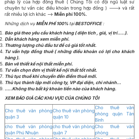
pháp lý của hợp đồng thuê ( Chúng Tôi có đội ngũ luật sư
chuyên tư vấn các điều khoản trong hợp đồng ) ---> và rất
rất nhiều lợi ích khác -->
Miễn phí 100%.
Những dịch vụ
MIỄN PHÍ 100%
tại
BESTOFFICE
:
Báo giá theo yêu cầu khách hàng ( diện tích , giá, vị trí…..).
Dẫn khách hàng xem miễn phí.
Thương lượng chủ đầu tư để có giá tốt nhất.
Tư vấn hợp đồng thuê ( những điều khoản có lợi cho khách
hàng ).
Bản vẽ thiết kế nội thất miễn phí.
Tư vấn chọn đơn vị thiết kế nội thất tốt nhất.
Thủ tục thuế khi chuyển đến điểm thuê mới.
Thủ tục thành lập mới công ty, VP đại diện, chi nhánh…
…..Không thu bất kỳ khoản tiền nào của khách hàng.
XEM BÁO GIÁ CÁC KHU VỰC CỦA CHÚNG TÔI
Cho thuê văn
Cho thuê văn phòng
Cho thuê văn phòng
phòng quận Tân
quận 3
quận 10
Bình
cho thuê văn phòng
cho thuê văn phòng
Cho thuê văn
quận Phú Nhuận
quận 7
phòng