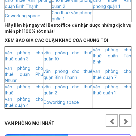
Cho thuê văn phòng
Cho thuê văn phòng
Cho thuê văn
quận Bình Thạnh
quận 2
phòng quận 1
Cho thuê văn phòng
Coworking space
quận 1
Hãy liên hệ ngay với Bestoffice để nhận được những dịch vụ
miễn phí 100% tốt nhất!
XEM BÁO GIÁ CÁC QUẬN KHÁC CỦA CHÚNG TÔI
văn phòng cho
văn phòng cho
văn phòng cho thuê
thuê quận Tân
thuê quận 3
quận 10
Bình
văn phòng cho
văn phòng cho thuê
văn phòng cho
thuê quận Phú
quận Bình Thạnh
thuê quận 7
Nhuận
văn phòng cho
văn phòng cho thuê
văn phòng cho
thuê
quận 2
thuê quận 1
văn phòng cho
Coworking space
thuê quận 4
VĂN PHÒNG MỚI NHẤT