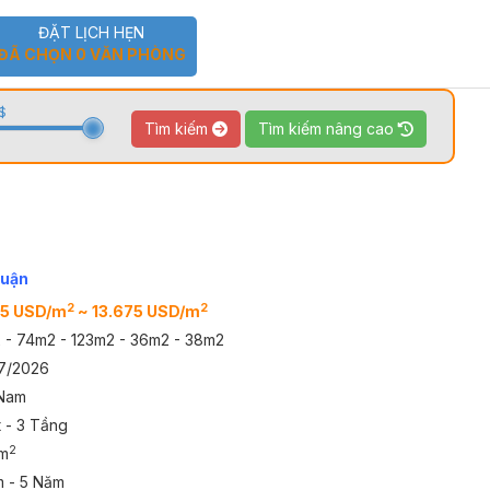
ĐẶT LỊCH HẸN
ĐÃ CHỌN
0
VĂN PHÒNG
$
Tìm kiếm
Tìm kiếm nâng cao
TOUR 360
VIDEO
huận
2
2
95 USD/m
~ 13.675 USD/m
 - 74m2 - 123m2 - 36m2 - 38m2
7/2026
Nam
t - 3 Tầng
2
m
m - 5 Năm