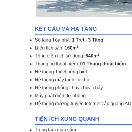
KẾT CẤU VÀ HẠ TẦNG
Số tầng Tòa nhà:
1 Trệt
-
3 Tầng
2
Diện tích sàn:
160m
2
Tổng diện tích sử dụng:
640m
Thang bộ thoát hiểm:
01 Thang thoát hiểm
Hệ thống Toilet riêng biệt
Hệ thống máy lạnh cục bộ
Hệ thống phòng cháy chữa cháy
Máy phát điện dự phòng
Hệ thống đường truyền Internet cáp quang ADS
TIỆN ÍCH XUNG QUANH
Trung tâm mua sắm