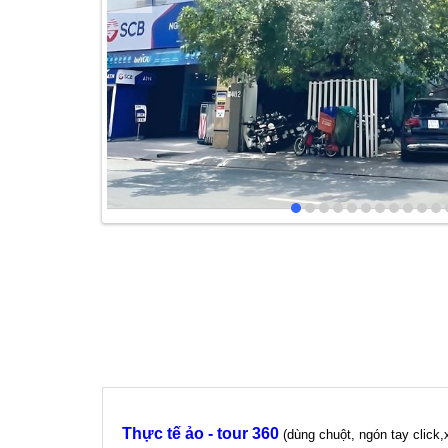
Thực tế ảo - tour 360
(dùng chuột, ngón tay click