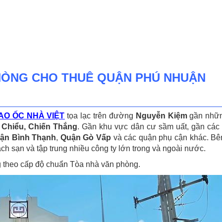
PHÒNG CHO THUÊ QUẬN PHÚ NHUẬN
AO ỐC NHÀ VIỆT
tọa lạc trên đường
Nguyễn Kiệm
gần nhữn
Chiểu, Chiến Thắng
. Gần khu vực dân cư sầm uất, gần các 
ận Bình Thạnh
,
Quận Gò Vấp
và các quận phụ cận khác. Bên 
 sạn và tập trung nhiều công ty lớn trong và ngoài nước.
theo cấp độ chuẩn Tòa nhà văn phòng.