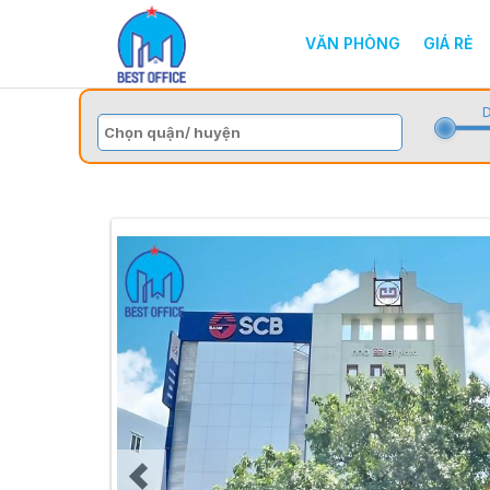
VĂN PHÒNG
GIÁ RẺ
D