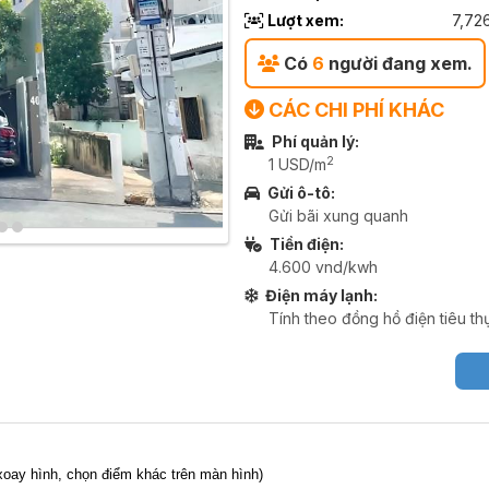
Lượt xem:
7,72
Có
6
người đang xem.
CÁC CHI PHÍ KHÁC
Phí quản lý:
2
1 USD/m
Gửi ô-tô:
Gửi bãi xung quanh
Tiền điện:
4.600 vnd/kwh
Điện máy lạnh:
Tính theo đồng hồ điện tiêu th
,xoay hình, chọn điểm khác trên màn hình)