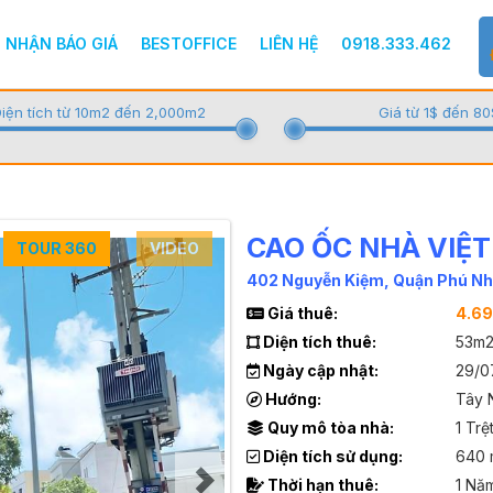
NHẬN BÁO GIÁ
BESTOFFICE
LIÊN HỆ
0918.333.462
iện tích từ 10m2 đến 2,000m2
Giá từ 1$ đến 80
CAO ỐC NHÀ VIỆT
TOUR 360
VIDEO
402 Nguyễn Kiệm, Quận Phú N
Giá thuê:
4.6
Diện tích thuê:
53m2
Ngày cập nhật:
29/0
Hướng:
Tây 
Quy mô tòa nhà:
1 Trệ
Diện tích sử dụng:
640 
Thời hạn thuê:
1 Nă