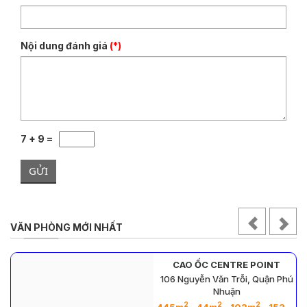
Nội dung đánh giá
(*)
7 + 9 =
GỬI
VĂN PHÒNG MỚI NHẤT
T
CAO ỐC SKY GATE
Phú
36-38 Nguyễn Văn Trỗi, Quận
Phú Nhuận
2
2
2
2
2
3m
- 186m
- 1083m
- 852m
0m