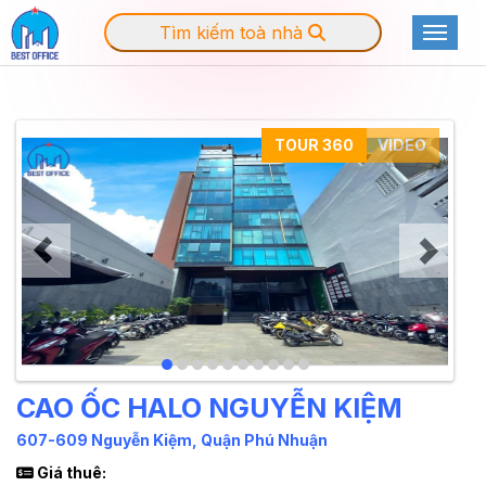
Tìm kiếm toà nhà
Toggle
TOUR 360
VIDEO
CAO ỐC HALO NGUYỄN KIỆM
607-609 Nguyễn Kiệm, Quận Phú Nhuận
Giá thuê: