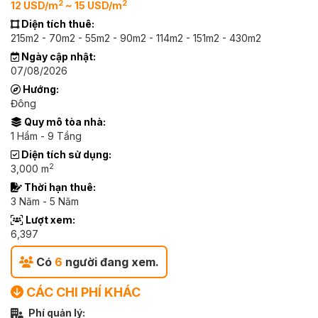
2
2
12 USD/m
~ 15 USD/m
Diện tích thuê:
215m2 - 70m2 - 55m2 - 90m2 - 114m2 - 151m2 - 430m2
Ngày cập nhật:
07/08/2026
Hướng:
Đông
Quy mô tòa nhà:
1 Hầm - 9 Tầng
Diện tích sử dụng:
2
3,000 m
Thời hạn thuê:
3 Năm - 5 Năm
Lượt xem:
6,397
Có
6
người đang xem.
CÁC CHI PHÍ KHÁC
Phí quản lý: