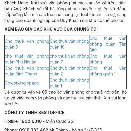
Khách Hàng. Khi thuê văn phòng tại các cao ốc kể trên, đảm
bảo Quý Khách sẽ rất hài lòng vì sự chuyên nghiệp và đẳng
cấp xứng tầm mà các tòa nhà mang lại, toát lên vẻ lịch sự, sang
trọng cho doanh nghiệp của Quý Khách mà khó có thể chối từ.
XEM BÁO GIÁ CÁC KHU VỰC CỦA CHÚNG TÔI
Cho thuê văn
Cho thuê văn phòng
Cho thuê văn phòng
phòng quận Tân
quận 3
quận 10
Bình
cho thuê văn phòng
cho thuê văn phòng
Cho thuê văn
quận Phú Nhuận
quận 7
phòng
Cho thuê văn phòng
Cho thuê văn phòng
Cho thuê văn
quận Bình Thạnh
quận 2
phòng quận 1
Cho thuê văn phòng
Coworking space
quận 1
Để được tư vấn về 05 cao ốc văn phòng cho thuê nói trên, hỗ
trợ về việc xem văn phòng và các thủ tục cần thiết. Xin vui lòng
liên hệ:
CÔNG TY TNHH BESTOFFICE
Hotline:
1800.6310
- Miễn Cước Gọi
Phone:
0918.333.462
Mr Thành - hỗ trợ 24/7/365