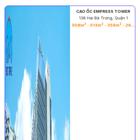
CAO ỐC EMPRESS TOWER
138 Hai Bà Trưng, Quận 1
2
2
2
2
308m
- 513m
- 358m
- 263m