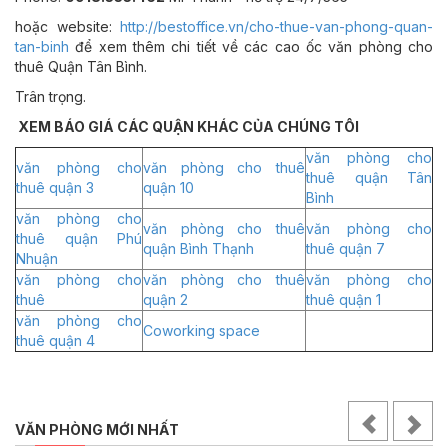
hoặc website:
http://bestoffice.vn/cho-thue-van-phong-quan-
tan-binh
để xem thêm chi tiết về các cao ốc văn phòng cho
thuê Quận Tân Bình.
Trân trọng.
XEM BÁO GIÁ CÁC QUẬN KHÁC CỦA CHÚNG TÔI
văn phòng cho
văn phòng cho
văn phòng cho thuê
thuê quận Tân
thuê quận 3
quận 10
Bình
văn phòng cho
văn phòng cho thuê
văn phòng cho
thuê quận Phú
quận Bình Thạnh
thuê quận 7
Nhuận
văn phòng cho
văn phòng cho thuê
văn phòng cho
thuê
quận 2
thuê quận 1
văn phòng cho
Coworking space
thuê quận 4
VĂN PHÒNG MỚI NHẤT