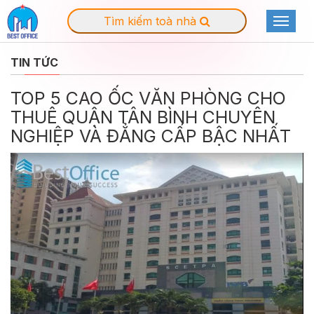
Tìm kiếm toà nhà
Toggle
navigat
TIN TỨC
TOP 5 CAO ỐC VĂN PHÒNG CHO
THUÊ QUẬN TÂN BÌNH CHUYÊN
NGHIỆP VÀ ĐẲNG CẤP BẬC NHẤT