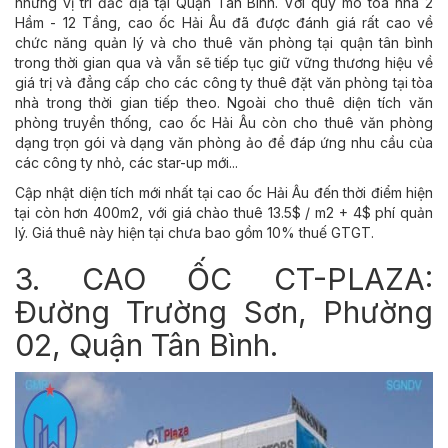
những vị trí đắc địa tại Quận Tân Bình. Với quy mô tòa nhà 2
Hầm - 12 Tầng, cao ốc Hải Âu đã được đánh giá rất cao về
chức năng quản lý và cho thuê văn phòng tại quận tân bình
trong thời gian qua và vẫn sẽ tiếp tục giữ vững thương hiệu về
giá trị và đẳng cấp cho các công ty thuê đặt văn phòng tại tòa
nhà trong thời gian tiếp theo. Ngoài cho thuê diện tích văn
phòng truyền thống, cao ốc Hải Âu còn cho thuê văn phòng
dạng trọn gói và dạng văn phòng ảo để đáp ứng nhu cầu của
các công ty nhỏ, các star-up mới...
Cập nhật diện tích mới nhất tại cao ốc Hải Âu đến thời điểm hiện
tại còn hơn 400m2, với giá chào thuê 13.5$ / m2 + 4$ phí quản
lý. Giá thuê này hiện tại chưa bao gồm 10% thuế GTGT.
3. CAO ỐC CT-PLAZA:
Đường Trường Sơn, Phường
02, Quận Tân Bình.