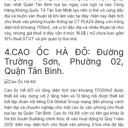
bậc nhất Quận Tân Bình tọa lạc ngay cửa ngõ ra vào Cảng
Hàng Không Quốc Tế Tân Sơn Nhất tạo nên vị thế vô cùng đắc
địa và muôn vàn thuận lợi khi làm việc tại đây. Hiện nay diện tích
cho thuê văn phòng truyền thống tại CT PLAZA đang còn trống
diện tích khoảng 700m2, với vị trí đắc địa và nhiều thuận lợi như
vậy, nhưng giá thuê ở đây vẫn ở mức 18.5$ / m2 chưa bao gồm
10% thuế GTGT và phí quản lý tòa nhà.
4.CAO ỐC HÀ ĐÔ: Đường
Trường Sơn, Phường 02,
Quận Tân Bình.
Cao ốc HÀ ĐÔ có tổng diện tích sàn khoảng 17.000m2 được
thiết kế xây dựng với 2 tầng hầm và 13 tầng nổi được thiết kế
bởi tập đoàn nổi tiếng D.A Global Group mang đến phong cách
hiện đại và chuyên nghiệp cho một cao ốc văn phòng cho thuê
tọa lạc tại Quận Tân Bình. Cao ốc Hà Đô còn có tên gọi khác là
Hà Đô South Building chính thức đi vào hoạt động từ Quý 1 năm
2012. Đến nay diện tích cho thuê văn phòng ở tòa nhà đã lấp