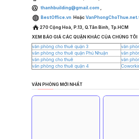
thanhbuilding@gmail.com
,
BestOffice.vn
Hoặc
VanPhongChoThue.net.
270 Cộng Hoà, P.13, Q.Tân Bình, Tp.HCM
XEM BÁO GIÁ CÁC QUẬN KHÁC CỦA CHÚNG TÔI
văn phòng cho thuê quận 3
văn phòn
văn phòng cho thuê quận Phú Nhuận
văn phò
văn phòng cho thuê
văn phò
văn phòng cho thuê quận 4
Coworki
VĂN PHÒNG MỚI NHẤT