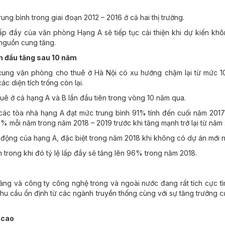
ng bình trong giai đoạn 2012 – 2016 ở cả hai thị trường.
lấp đầy của văn phòng Hạng A sẽ tiếp tục cải thiện khi dự kiến k
 nguồn cung tăng.
n đầu tăng sau 10 năm
 cung văn phòng cho thuê ở Hà Nội có xu hướng chậm lại từ mức 
c diện tích trống còn lại.
huê ở cả hạng A và B lần đầu tiên trong vòng 10 năm qua.
 các tòa nhà hạng A đạt mức trung bình 91% tính đến cuối năm 2017 –
% mỗi năm trong năm 2018 – 2019 trước khi tăng mạnh trở lại từ năm 
động của hạng A, đặc biệt trong năm 2018 khi không có dự án mới n
trong khi đó tỷ lệ lấp đầy sẽ tăng lên 96% trong năm 2018.
ng và công ty công nghệ trong và ngoài nước đang rất tích cực t
hu cầu ổn định từ các ngành truyền thống cùng với sự tăng trưởng của
 cao