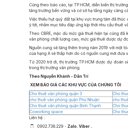
Cũng theo báo cáo, tại TP.HCM, diễn biến thị trường
tăng trưởng bền vững và cơ sở hạ tầng ngày càng cải 
Việc thiếu hụt quỹ đất tại khu vực trung tâm đã thú
ý tới, nhằm mục tiêu đáp ứng kịp thời nhu cầu thuê v
Theo CBRE, mặc dù mức giá thuê hiện tại cũng đã 
văn phòng chất lượng cao, mức giá thuê được dự đo
Nguồn cung sẽ tăng thêm trong năm 2019 với một tò
của hạng A sẽ thấp hơn do có nguồn cung mới đưa 
Từ 2020 trở đi, thị trường TP.HCM được dự đoán s
trong thị trường văn phòng.
Theo Nguyễn Khánh - Dân Trí
XEM BÁO GIÁ CÁC KHU VỰC CỦA CHÚNG TÔI
Cho thuê văn phòng quận 3
Cho thu
cho thuê văn phòng quận Phú Nhuận
cho thu
Cho thuê văn phòng quận Bình Thạnh
Cho thu
Coworking space
Cho thu
Liên hệ :
0902.738.229 -
Zalo
,
Viber ,