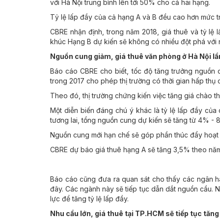
với Hà Nội trung bình lên tới 50% cho cả hai hạng.
Tỷ lệ lấp đầy của cả hạng A và B đều cao hơn mức tru
CBRE nhận định, trong năm 2018, giá thuê và tỷ lệ 
khúc Hạng B dự kiến sẽ không có nhiều đột phá với
Nguồn cung giảm, giá thuê văn phòng ở Hà Nội lầ
Báo cáo CBRE cho biết, tốc độ tăng trưởng nguồn
trong 2017 cho phép thị trường có thời gian hấp thụ cá
Theo đó, thị trường chứng kiến việc tăng giá chào t
Một diễn biến đáng chú ý khác là tỷ lệ lấp đầy của
tương lai, tổng nguồn cung dự kiến sẽ tăng từ 4% - 8
Nguồn cung mới hạn chế sẽ góp phần thúc đẩy hoạt 
CBRE dự báo giá thuê hạng A sẽ tăng 3,5% theo năm 
Báo cáo cũng đưa ra quan sát cho thấy các ngân hà
đây. Các ngành này sẽ tiếp tục dẫn dắt nguồn cầu. N
lực để tăng tỷ lệ lấp đầy.
Nhu cầu lớn, giá thuê tại TP.HCM sẽ tiếp tục tăng