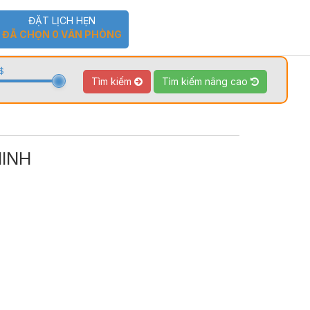
ĐẶT LỊCH HẸN
ĐÃ CHỌN
0
VĂN PHÒNG
$
Tìm kiếm
Tìm kiếm nâng cao
MINH