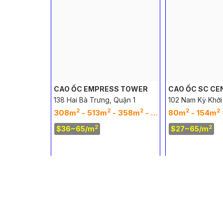
 TIMES
CAO ỐC EMPRESS TOWER
CAO ỐC SC CE
138 Hai Bà Trưng, Quận 1
102 Nam Kỳ Khởi
ệ, Quận 1
2
2
2
2
2
2
2
308m
- 513m
- 358m
- 263m
80m
- 620m
- 154m
- 1
2
- 1444m
2
2
$36~65/m
$27~65/m