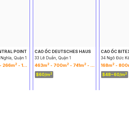
NTRAL POINT
CAO ỐC DEUTSCHES HAUS
CAO ỐC BITE
 Nghĩa, Quận 1
33 Lê Duẩn, Quận 1
34 Ngô Đức Kế
2
2
2
2
2
2
2
2
2
2
2
2
2
2
240m
- 266m
- 1163m
- 138m
463m
- 398m
- 700m
- 260m
- 741m
- 257m
- 183m
- 138m
168m
- 395m
- 800
2
2
$60/m
$48~60/m