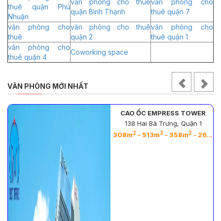
văn phòng cho thuê
văn phòng cho
thuê quận Phú
quận Bình Thạnh
thuê quận 7
Nhuận
văn phòng cho
văn phòng cho thuê
văn phòng cho
thuê
quận 2
thuê quận 1
văn phòng cho
Coworking space
thuê quận 4
VĂN PHÒNG MỚI NHẤT
CAO ỐC EMPRESS TOWER
138 Hai Bà Trưng, Quận 1
2
2
2
2
308m
- 513m
- 358m
- 263m