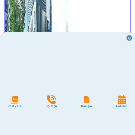
0
Chat Zalo
Gọi điện
Báo giá
Lịch hẹn