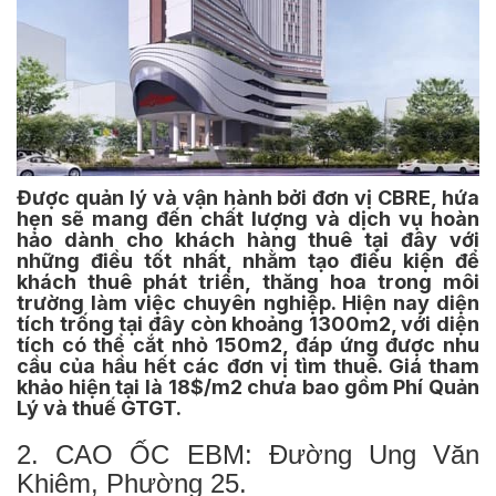
Được quản lý và vận hành bởi đơn vị CBRE, hứa
hẹn sẽ mang đến chất lượng và dịch vụ hoàn
hảo dành cho khách hàng thuê tại đây với
những điều tốt nhất, nhằm tạo điều kiện để
khách thuê phát triển, thăng hoa trong môi
trường làm việc chuyên nghiệp. Hiện nay diện
tích trống tại đây còn khoảng 1300m2, với diện
tích có thể cắt nhỏ 150m2, đáp ứng được nhu
cầu của hầu hết các đơn vị tìm thuê. Giá tham
khảo hiện tại là 18$/m2 chưa bao gồm Phí Quản
Lý và thuế GTGT.
2. CAO ỐC EBM: Đường Ung Văn
Khiêm, Phường 25.