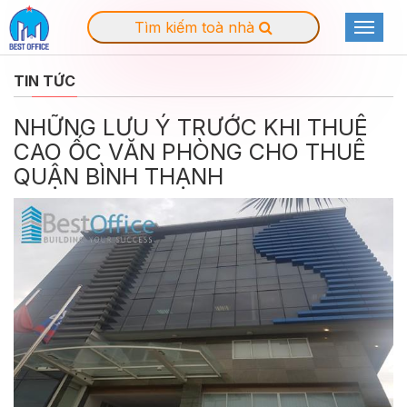
Tìm kiếm toà nhà
Toggle
navigat
TIN TỨC
NHỮNG LƯU Ý TRƯỚC KHI THUÊ
CAO ỐC VĂN PHÒNG CHO THUÊ
QUẬN BÌNH THẠNH