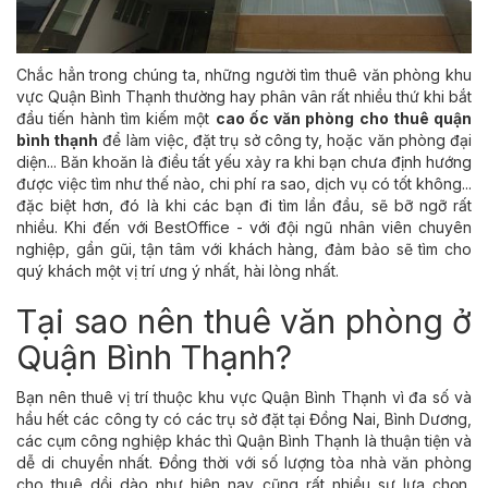
Chắc hẳn trong chúng ta, những người tìm thuê văn phòng khu
vực Quận Bình Thạnh thường hay phân vân rất nhiều thứ khi bắt
đầu tiến hành tìm kiếm một
cao ốc văn phòng cho thuê quận
bình thạnh
để làm việc, đặt trụ sở công ty, hoặc văn phòng đại
diện... Băn khoăn là điều tất yếu xảy ra khi bạn chưa định hướng
được việc tìm như thế nào, chi phí ra sao, dịch vụ có tốt không...
đặc biệt hơn, đó là khi các bạn đi tìm lần đầu, sẽ bỡ ngỡ rất
nhiều. Khi đến với BestOffice - với đội ngũ nhân viên chuyên
nghiệp, gần gũi, tận tâm với khách hàng, đảm bảo sẽ tìm cho
quý khách một vị trí ưng ý nhất, hài lòng nhất.
Tại sao nên thuê văn phòng ở
Quận Bình Thạnh?
Bạn nên thuê vị trí thuộc khu vực Quận Bình Thạnh vì đa số và
hầu hết các công ty có các trụ sở đặt tại Đồng Nai, Bình Dương,
các cụm công nghiệp khác thì Quận Bình Thạnh là thuận tiện và
dễ di chuyển nhất. Đồng thời với số lượng tòa nhà văn phòng
cho thuê dồi dào như hiện nay cũng rất nhiều sự lựa chọn,