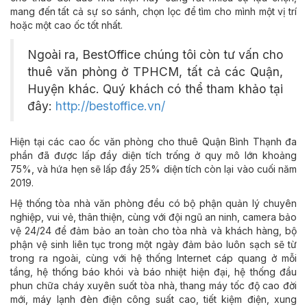
mang đến tất cả sự so sánh, chọn lọc để tìm cho mình một vị trí
hoặc một cao ốc tốt nhất.
Ngoài ra, BestOffice chúng tôi còn tư vấn cho
thuê văn phòng ở TPHCM, tất cả các Quận,
Huyện khác. Quý khách có thể tham khảo tại
đây:
http://bestoffice.vn/
Hiện tại các cao ốc văn phòng cho thuê Quận Bình Thạnh đa
phần đã được lấp đầy diện tích trống ở quy mô lớn khoảng
75%, và hứa hẹn sẽ lấp đầy 25% diện tích còn lại vào cuối năm
2019.
Hệ thống tòa nhà văn phòng đều có bộ phận quản lý chuyên
nghiệp, vui vẻ, thân thiện, cùng với đội ngũ an ninh, camera bảo
vệ 24/24 để đảm bảo an toàn cho tòa nhà và khách hàng, bộ
phận vệ sinh liên tục trong một ngày đảm bảo luôn sạch sẽ từ
trong ra ngoài, cùng với hệ thống Internet cáp quang ở mỗi
tầng, hệ thống báo khói và báo nhiệt hiện đại, hệ thống đầu
phun chữa cháy xuyên suốt tòa nhà, thang máy tốc độ cao đời
mới, máy lạnh đèn điện công suất cao, tiết kiệm điện, xung