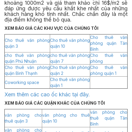
khoảng 1000m2 và giá tham khảo chỉ 16$/m2 sẽ
đáp ứng được yêu cầu khắt khe nhất của những
khách hàng khó tính nhất. Chắc chắn đây là một
địa điểm không thể bỏ qua.
XEM BÁO GIÁ CÁC KHU VỰC CỦA CHÚNG TÔI
Cho thuê văn
Cho thuê văn phòng
Cho thuê văn phòng
phòng quận Tân
quận 3
quận 10
Bình
cho thuê văn phòng
cho thuê văn phòng
Cho thuê văn
quận Phú Nhuận
quận 7
phòng
Cho thuê văn phòng
Cho thuê văn phòng
Cho thuê văn
quận Bình Thạnh
quận 2
phòng quận 1
Cho thuê văn phòng
Coworking space
quận 1
Xem thêm các cao ốc khác tại đây.
XEM BÁO GIÁ CÁC QUẬN KHÁC CỦA CHÚNG TÔI
văn phòng cho
văn phòng cho
văn phòng cho thuê
thuê quận Tân
thuê quận 3
quận 10
Bình
văn phòng cho