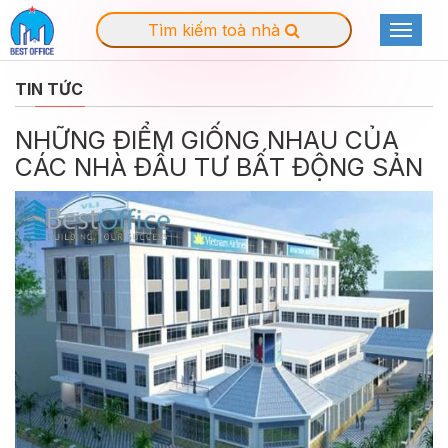
Tìm kiếm toà nhà
Toggle
navigat
TIN TỨC
NHỮNG ĐIỂM GIỐNG NHAU CỦA
CÁC NHÀ ĐẦU TƯ BẤT ĐỘNG SẢN