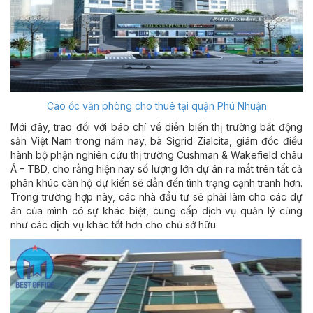
Cao ốc văn phòng cho thuê tại quận Phú Nhuận
Mới đây, trao đổi với báo chí về diễn biến thị trường bất động
sản Việt Nam trong năm nay, bà Sigrid Zialcita, giám đốc điều
hành bộ phận nghiên cứu thị trường Cushman & Wakefield châu
Á – TBD, cho rằng hiện nay số lượng lớn dự án ra mắt trên tất cả
phân khúc căn hộ dự kiến sẽ dẫn đến tình trạng cạnh tranh hơn.
Trong trường hợp này, các nhà đầu tư sẽ phải làm cho các dự
án của mình có sự khác biệt, cung cấp dịch vụ quản lý cũng
như các dịch vụ khác tốt hơn cho chủ sở hữu.