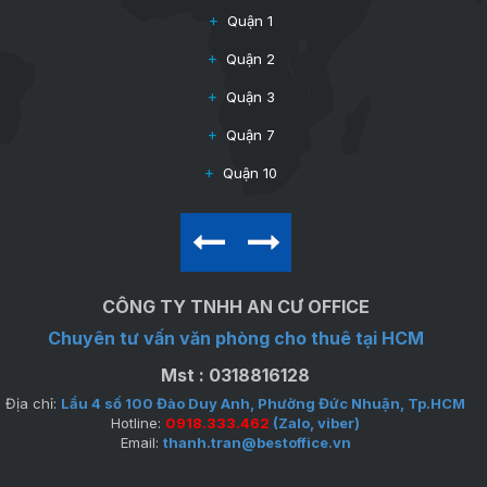
Quận 1
2
2
$46~58/m
Quận 2
Quận 3
Quận 7
Quận 10
CÔNG TY TNHH AN CƯ OFFICE
Chuyên tư vấn văn phòng cho thuê tại HCM
Mst : 0318816128
Địa chỉ:
Lầu 4 số 100 Đào Duy Anh, Phường Đức Nhuận, Tp.HCM
Hotline:
0918.333.462
(Zalo, viber)
Email:
thanh.tran@bestoffice.vn