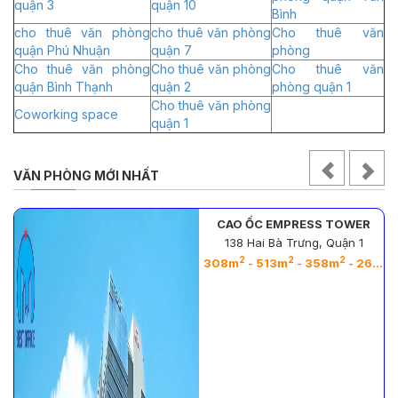
quận 3
quận 10
Bình
cho thuê văn phòng
cho thuê văn phòng
Cho thuê văn
quận Phú Nhuận
quận 7
phòng
Cho thuê văn phòng
Cho thuê văn phòng
Cho thuê văn
quận Bình Thạnh
quận 2
phòng quận 1
Cho thuê văn phòng
Coworking space
quận 1
VĂN PHÒNG MỚI NHẤT
CAO ỐC EMPRESS TOWER
138 Hai Bà Trưng, Quận 1
2
2
2
2
308m
- 513m
- 358m
- 263m