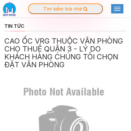
Tìm kiếm toà nhà
Toggle
navigat
TIN TỨC
CAO ỐC VRG THUỘC VĂN PHÒNG
CHO THUÊ QUẬN 3 - LÝ DO
KHÁCH HÀNG CHÚNG TÔI CHỌN
ĐẶT VĂN PHÒNG