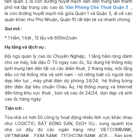
tâm quận 3, là con đường huyết mạch dẫn đến trung tâm thành
phố nơi tập trung các cao ốc
Văn Phòng Cho Thuê Quận 3
,
là con đường huyết mạch nối giữa Quận 1 và Quận 3, đi về các
quận khác như Phú Nhuận, Quận 10 rất tiện lợi và nhanh chóng.
Qui mô :
* 1 Hầm, 1 trệt , 12 lầu với 600m2/sàn.
Hạ tầng và dịch vụ :
Đội ngũ quản lý cao ốc Chuyên Nghiệp, 1 tầng hầm rộng dành
cho xe máy, bãi đậu Ô Tô ngay cao ốc, Sử dụng hệ thống máy
lạnh trung tâm đến tất cả các điểm thuê, 2 thang máy, mõi tầng
đều có hệ thống nhà vệ sinh nam - nữ riêng biệt có người dọn
dẹp liên tục , máy phát điện dự phòng 24/24, hệ thống bóng
đèn điện đạt tiêu chuẩn Châu Âu, Hệ thống mạng và Internet
đến từng khu vực thuê , bảo vệ cao ốc 24/24, dọn dẹp vệ sinh
cao ốc hàng ngày.
Tiện ích :
Tòa nhà có hơn 50 công ty hoạt động nhiều lĩnh vực khác nhau
như: LOGICTIC, BẤT ĐỘNG SẢN, DỊCH VỤ... xung quanh tòa
nhà có đầy đủ các ngân hàng như: VIETCOMBANK,
VIETINBANK , EXIM BANK, TECHCOM BANK, ACB...... Bán kính