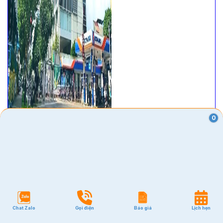
0
VĂN PHÒNG
Quận 1
Quận 2
Quận 3
Chat Zalo
Gọi điện
Báo giá
Lịch hẹn
Quận 7