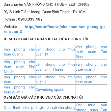
Sàn chuyên VĂN PHÒNG CHO THUÊ – BESTOFFICE
91/16 Đinh Tiên Hoàng, Quận Bình Thạnh, Tp.HCM
Hotline :
0918.333.462
Website
:
http://bestoffice.vn/cho-thue-van-phong-gia-
re-quan-3
XEM BÁO GIÁ CÁC QUẬN KHÁC CỦA CHÚNG TÔI
văn phòng cho
văn phòng cho
văn phòng cho thuê
thuê quận Tân
thuê quận 3
quận 10
Bình
văn phòng cho
văn phòng cho thuê
văn phòng cho
thuê quận Phú
quận Bình Thạnh
thuê quận 7
Nhuận
văn phòng cho
văn phòng cho thuê
văn phòng cho
thuê
quận 2
thuê quận 1
văn phòng cho
Coworking space
thuê quận 4
XEM BÁO GIÁ CÁC KHU VỰC CỦA CHÚNG TÔI
Cho thuê văn
Cho thuê văn phòng
Cho thuê văn phòng
phòng quận Tân