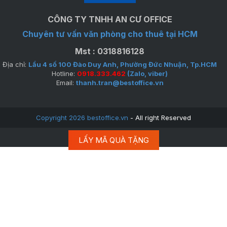
CÔNG TY TNHH AN CƯ OFFICE
Chuyên tư vấn văn phòng cho thuê tại HCM
Mst : 0318816128
Địa chỉ:
Lầu 4 số 100 Đào Duy Anh, Phường Đức Nhuận, Tp.HCM
Hotline:
0918.333.462
(Zalo, viber)
Email:
thanh.tran@bestoffice.vn
Copyright 2026 bestoffice.vn
- All right Reserved
LẤY MÃ QUÀ TẶNG