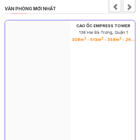
VĂN PHÒNG MỚI NHẤT
CAO ỐC EMPRESS TOWER
138 Hai Bà Trưng, Quận 1
2
2
2
2
308m
- 513m
- 358m
- 263m