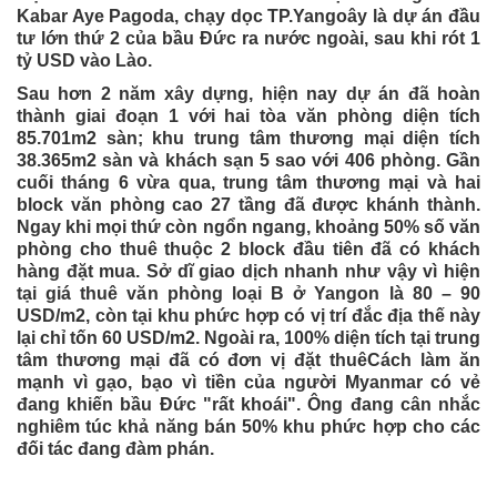
Kabar Aye Pagoda, chạy dọc TP.Yangoây là dự án đầu
tư lớn thứ 2 của bầu Đức ra nước ngoài, sau khi rót 1
tỷ USD vào Lào.
Sau hơn 2 năm xây dựng, hiện nay dự án đã hoàn
thành giai đoạn 1 với hai tòa văn phòng diện tích
85.701m2 sàn; khu trung tâm thương mại diện tích
38.365m2 sàn và khách sạn 5 sao với 406 phòng. Gần
cuối tháng 6 vừa qua, trung tâm thương mại và hai
block văn phòng cao 27 tầng đã được khánh thành.
Ngay khi mọi thứ còn ngổn ngang, khoảng 50% số văn
phòng cho thuê thuộc 2 block đầu tiên đã có khách
hàng đặt mua. Sở dĩ giao dịch nhanh như vậy vì hiện
tại giá thuê văn phòng loại B ở Yangon là 80 – 90
USD/m2, còn tại khu phức hợp có vị trí đắc địa thế này
lại chỉ tốn 60 USD/m2. Ngoài ra, 100% diện tích tại trung
tâm thương mại đã có đơn vị đặt thuêCách làm ăn
mạnh vì gạo, bạo vì tiền của người Myanmar có vẻ
đang khiến bầu Đức "rất khoái". Ông đang cân nhắc
nghiêm túc khả năng bán 50% khu phức hợp cho các
đối tác đang đàm phán.