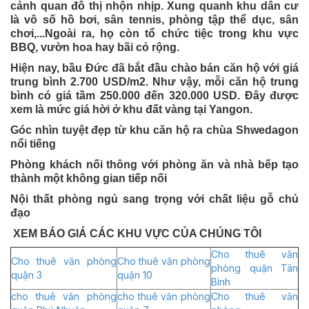
cảnh quan đô thị nhộn nhịp. Xung quanh khu dân cư
là vô số hồ bơi, sân tennis, phòng tập thể dục, sân
chơi,...Ngoài ra, họ còn tổ chức tiệc trong khu vực
BBQ, vườn hoa hay bãi cỏ rộng.
Hiện nay, bầu Đức đã bắt đầu chào bán căn hộ với giá
trung bình 2.700 USD/m2. Như vậy, mỗi căn hộ trung
bình có giá tầm 250.000 đến 320.000 USD. Đây được
xem là mức giá hời ở khu đất vàng tại Yangon.
Góc nhìn tuyệt đẹp từ khu căn hộ ra chùa Shwedagon
nổi tiếng
Phòng khách nối thông với phòng ăn và nhà bếp tạo
thành một không gian tiếp nối
Nội thất phòng ngủ sang trọng với chất liệu gỗ chủ
đạo
XEM BÁO GIÁ CÁC KHU VỰC CỦA CHÚNG TÔI
Cho thuê văn
Cho thuê văn phòng
Cho thuê văn phòng
phòng quận Tân
quận 3
quận 10
Bình
cho thuê văn phòng
cho thuê văn phòng
Cho thuê văn