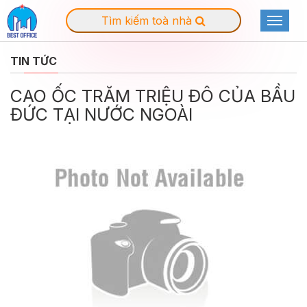
Tìm kiếm toà nhà
Toggle
navigat
TIN TỨC
CAO ỐC TRĂM TRIỆU ĐÔ CỦA BẦU
ĐỨC TẠI NƯỚC NGOÀI