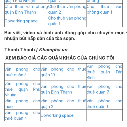
quận Phú Nhuận
quận 7
phòng
Cho thuê văn phòng
Cho thuê văn phòng
Cho thuê văn
quận Bình Thạnh
quận 2
phòng quận 1
Cho thuê văn phòng
Coworking space
quận 1
Bài viết, video và hình ảnh đóng góp cho chuyên mục
nhuận bút hấp dẫn của tòa soạn.
Thanh Thanh /
Khampha.vn
XEM BÁO GIÁ CÁC QUẬN KHÁC CỦA CHÚNG TÔI
văn phòng cho
văn phòng cho
văn phòng cho thuê
thuê quận Tân
thuê quận 3
quận 10
Bình
văn phòng cho
văn phòng cho thuê
văn phòng cho
thuê quận Phú
quận Bình Thạnh
thuê quận 7
Nhuận
văn phòng cho
văn phòng cho thuê
văn phòng cho
thuê
quận 2
thuê quận 1
văn phòng cho
Coworking space
thuê quận 4