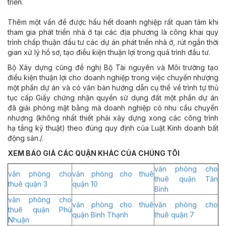
triển.
Thêm một vấn đề được hầu hết doanh nghiệp rất quan tâm khi
tham gia phát triển nhà ở tại các địa phương là công khai quy
trình chấp thuận đầu tư các dự án phát triển nhà ở, rút ngắn thời
gian xử lý hồ sơ, tạo điều kiện thuận lợi trong quá trình đầu tư.
Bộ Xây dựng cũng đề nghị Bộ Tài nguyên và Môi trường tạo
điều kiện thuận lợi cho doanh nghiệp trong việc chuyển nhượng
một phần dự án và có văn bản hướng dẫn cụ thể về trình tự thủ
tục cấp Giấy chứng nhận quyền sử dụng đất một phần dự án
đã giải phóng mặt bằng mà doanh nghiệp có nhu cầu chuyển
nhượng (không nhất thiết phải xây dựng xong các công trình
hạ tầng kỹ thuật) theo đúng quy định của Luật Kinh doanh bất
động sản./.
XEM BÁO GIÁ CÁC QUẬN KHÁC CỦA CHÚNG TÔI
văn phòng cho
văn phòng cho
văn phòng cho thuê
thuê quận Tân
thuê quận 3
quận 10
Bình
văn phòng cho
văn phòng cho thuê
văn phòng cho
thuê quận Phú
quận Bình Thạnh
thuê quận 7
Nhuận