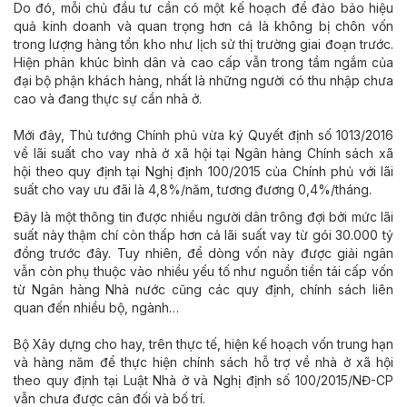
Do đó, mỗi chủ đầu tư cần có một kế hoạch để đảo bảo hiệu
quả kinh doanh và quan trọng hơn cả là không bị chôn vốn
trong lượng hàng tồn kho như lịch sử thị trường giai đoạn trước.
Hiện phân khúc bình dân và cao cấp vẫn trong tầm ngắm của
đại bộ phận khách hàng, nhất là những người có thu nhập chưa
cao và đang thực sự cần nhà ở.
Mới đây, Thủ tướng Chính phủ vừa ký Quyết định số 1013/2016
về lãi suất cho vay nhà ở xã hội tại Ngân hàng Chính sách xã
hội theo quy định tại Nghị định 100/2015 của Chính phủ với lãi
suất cho vay ưu đãi là 4,8%/năm, tương đương 0,4%/tháng.
Đây là một thông tin được nhiều người dân trông đợi bởi mức lãi
suất này thậm chí còn thấp hơn cả lãi suất vay từ gói 30.000 tỷ
đồng trước đây. Tuy nhiên, để dòng vốn này được giải ngân
vẫn còn phụ thuộc vào nhiều yếu tố như nguồn tiền tái cấp vốn
từ Ngân hàng Nhà nước cũng các quy định, chính sách liên
quan đến nhiều bộ, ngành…
Bộ Xây dựng cho hay, trên thực tế, hiện kế hoạch vốn trung hạn
và hàng năm để thực hiện chính sách hỗ trợ về nhà ở xã hội
theo quy định tại Luật Nhà ở và Nghị định số 100/2015/NĐ-CP
vẫn chưa được cân đối và bố trí.