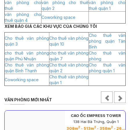
văn phòng cho
văn phòng cho thuê
văn phòng cho
thuê
quận 2
thuê quận 1
văn phòng cho
Coworking space
thuê quận 4
XEM BÁO GIÁ CÁC KHU VỰC CỦA CHÚNG TÔI
Cho thuê văn
Cho thuê văn phòng
Cho thuê văn phòng
phòng quận Tân
quận 3
quận 10
Bình
cho thuê văn phòng
cho thuê văn phòng
Cho thuê văn
quận Phú Nhuận
quận 7
phòng
Cho thuê văn phòng
Cho thuê văn phòng
Cho thuê văn
quận Bình Thạnh
quận 2
phòng quận 1
Cho thuê văn phòng
Coworking space
quận 1
VĂN PHÒNG MỚI NHẤT
CAO ỐC EMPRESS TOWER
138 Hai Bà Trưng, Quận 1
2
2
2
2
308m
- 513m
- 358m
- 263m