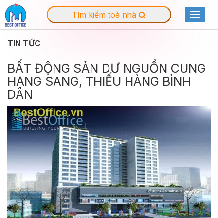
Tìm kiếm toà nhà
Toggle
navigat
TIN TỨC
BẤT ĐỘNG SẢN DƯ NGUỒN CUNG
HẠNG SANG, THIẾU HÀNG BÌNH
DÂN