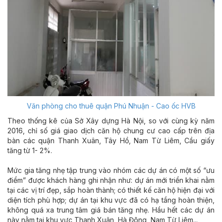
Văn phòng cho thuê quận Phú Nhuận - Cao ốc HVB
Theo thống kê của Sở Xây dựng Hà Nội, so với cùng kỳ năm
2016, chỉ số giá giao dịch căn hộ chung cư cao cấp trên địa
bàn các quận Thanh Xuân, Tây Hồ, Nam Từ Liêm, Cầu giấy
tăng từ 1- 2%.
Mức gia tăng nhẹ tập trung vào nhóm các dự án có một số “ưu
điểm” được khách hàng ghi nhận như: dự án mới triển khai nằm
tại các vị trí đẹp, sắp hoàn thành; có thiết kế căn hộ hiện đại với
diện tích phù hợp; dự án tại khu vực đã có hạ tầng hoàn thiện,
không quá xa trung tâm giá bán tăng nhẹ. Hầu hết các dự án
này nằm tại khu vực Thanh Xuân, Hà Đông, Nam Từ Liêm...