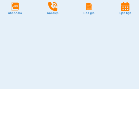
Chat Zalo
Gọi điện
Báo giá
Lịch hẹn
VĂN PHÒNG
Quận 1
Quận 2