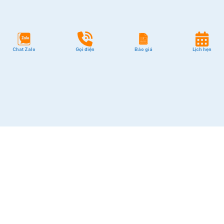
Quận 7
Quận 10
Quận Tân Bình
Chat Zalo
Gọi điện
Báo giá
Lịch hẹn
Quận Phú Nhuận
Quận Bình Thạnh
GIÁ RẺ
Quận Tân Bình
Quận Phú Nhuận
Quận Bình Thạnh
Quận 1
2
$36~65/m
Quận 2
Quận 3