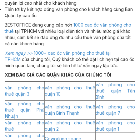
quyền lợi cao nhất cho khách hàng.
Tiến tới ký kết hợp đồng văn phòng cho khách hàng cùng Ban
Quản Lý cao ốc.
BESTOFFICE đang cung cấp hơn
1000 cao ốc văn phòng cho
thuê
tại TPHCM với nhiều loại diện tích và nhiều mức giá khác
nhau, cam kết sẽ đáp ứng đủ nhu cầu thuê văn phòng của tất
cả các khách hàng.
Xem ngay >>
1000+ cao ốc văn phòng cho thuê tại
TPHCM
của chúng tôi, Quý khách có thể đặt lịch hẹn tại cao ốc
mình quan tâm, chúng tôi sẽ liên hệ tư vấn ngay lập tức.
XEM BÁO GIÁ CÁC QUẬN KHÁC CỦA CHÚNG TÔI
văn phòng cho
văn phòng cho
văn phòng cho thuê
thuê quận Tân
thuê quận 3
quận 10
Bình
văn phòng cho
văn phòng cho thuê
văn phòng cho
thuê quận Phú
quận Bình Thạnh
thuê quận 7
Nhuận
văn phòng cho
văn phòng cho thuê
văn phòng cho
thuê
quận 2
thuê quận 1
văn phòng cho
Coworking space