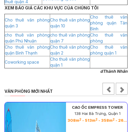
thuê quận 4
XEM BÁO GIÁ CÁC KHU VỰC CỦA CHÚNG TÔI
Cho thuê văn
Cho thuê văn phòng
Cho thuê văn phòng
phòng quận Tân
quận 3
quận 10
Bình
cho thuê văn phòng
cho thuê văn phòng
Cho thuê văn
quận Phú Nhuận
quận 7
phòng
Cho thuê văn phòng
Cho thuê văn phòng
Cho thuê văn
quận Bình Thạnh
quận 2
phòng quận 1
Cho thuê văn phòng
Coworking space
quận 1
dThành Nhân
VĂN PHÒNG MỚI NHẤT
CAO ỐC EMPRESS TOWER
138 Hai Bà Trưng, Quận 1
2
2
2
2
308m
- 513m
- 358m
- 263m