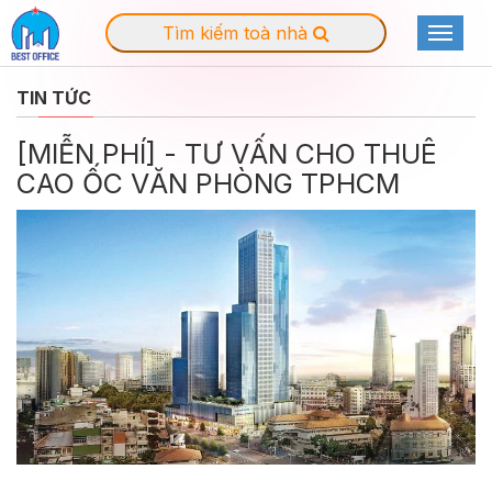
Tìm kiếm toà nhà
Toggle
navigat
TIN TỨC
[MIỄN PHÍ] - TƯ VẤN CHO THUÊ
CAO ỐC VĂN PHÒNG TPHCM