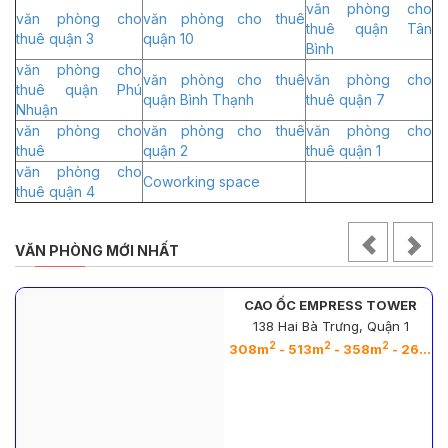
văn phòng cho
văn phòng cho
văn phòng cho thuê
thuê quận Tân
thuê quận 3
quận 10
Bình
văn phòng cho
văn phòng cho thuê
văn phòng cho
thuê quận Phú
quận Bình Thạnh
thuê quận 7
Nhuận
văn phòng cho
văn phòng cho thuê
văn phòng cho
thuê
quận 2
thuê quận 1
văn phòng cho
Coworking space
thuê quận 4
VĂN PHÒNG MỚI NHẤT
S TOWER
CAO ỐC SC CENTRAL
, Quận 1
102 Nam Kỳ Khởi Nghĩa
2
2
2
2
2
2
2
58m
- 263m
- 620m
- 1240m
- 1163m
80m
- 154m
- 266m