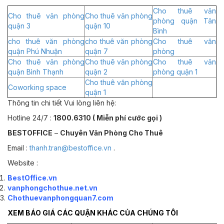
Cho thuê văn
Cho thuê văn phòng
Cho thuê văn phòng
phòng quận Tân
quận 3
quận 10
Bình
cho thuê văn phòng
cho thuê văn phòng
Cho thuê văn
quận Phú Nhuận
quận 7
phòng
Cho thuê văn phòng
Cho thuê văn phòng
Cho thuê văn
quận Bình Thạnh
quận 2
phòng quận 1
Cho thuê văn phòng
Coworking space
quận 1
Thông tin chi tiết Vui lòng liên hệ:
Hotline 24/7 :
1800.6310 ( Miễn phí cước gọi )
BESTOFFICE
–
Chuyên Văn Phòng Cho Thuê
Email :
thanh.tran@bestoffice.vn
.
Website :
BestOffice.vn
vanphongchothue.net.vn
Chothuevanphongquan7.com
XEM BÁO GIÁ CÁC QUẬN KHÁC CỦA CHÚNG TÔI