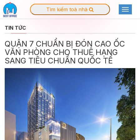
Tìm kiếm toà nhà
Toggle
navigat
TIN TỨC
QUẬN 7 CHUẨN BỊ ĐÓN CAO ỐC
VĂN PHÒNG CHO THUÊ HẠNG
SANG TIÊU CHUẨN QUỐC TẾ