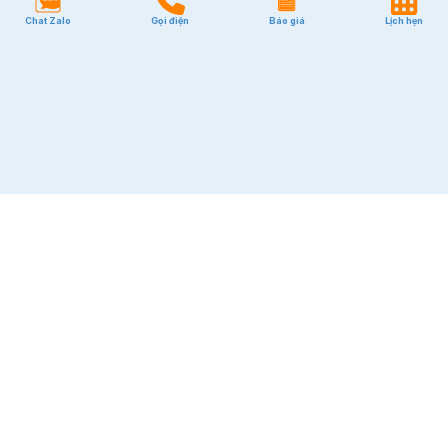
Chat Zalo
Gọi điện
Báo giá
Lịch hẹn
Quận 3
Quận 7
Quận 10
Quận Tân Bình
Quận Phú Nhuận
Quận Bình Thạnh
GIÁ RẺ
Quận Tân Bình
Quận Phú Nhuận
Quận Bình Thạnh
Quận 1
Quận 2