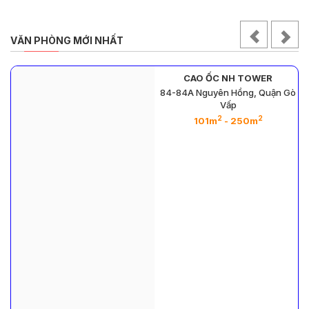
VĂN PHÒNG MỚI NHẤT
CAO ỐC NH TOWER
84-84A Nguyên Hồng, Quận Gò
Vấp
2
2
2
2
- 1412m
101m
- 250m