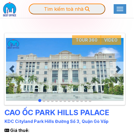
Tìm kiếm toà nhà
Toggle
TOUR 360
VIDEO
CAO ỐC PARK HILLS PALACE
KDC Cityland Park Hills Đường Số 3, Quận Gò Vấp
Giá thuê: