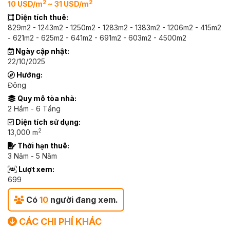
2
2
10 USD/m
~ 31 USD/m
Diện tích thuê:
829m2 - 1243m2 - 1250m2 - 1283m2 - 1383m2 - 1206m2 - 415m2
- 621m2 - 625m2 - 641m2 - 691m2 - 603m2 - 4500m2
Ngày cập nhật:
22/10/2025
Hướng:
Đông
Quy mô tòa nhà:
2 Hầm - 6 Tầng
Diện tích sử dụng:
2
13,000 m
Thời hạn thuê:
3 Năm - 5 Năm
Lượt xem:
699
Có
10
người đang xem.
CÁC CHI PHÍ KHÁC