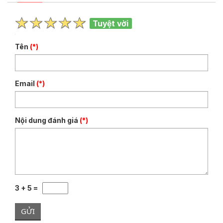
Tuyệt vời
Tên
(*)
Email
(*)
Nội dung đánh giá
(*)
3 + 5 =
GỬI