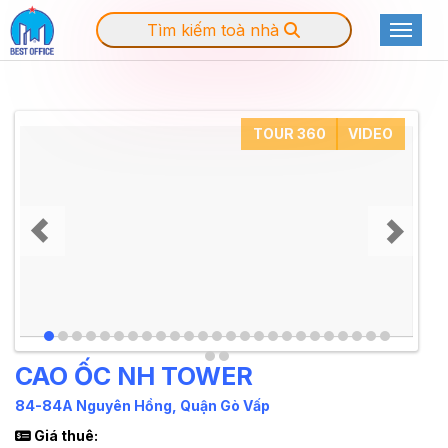
Tìm kiếm toà nhà
Toggle
TOUR 360
VIDEO
CAO ỐC NH TOWER
84-84A Nguyên Hồng, Quận Gò Vấp
Giá thuê: