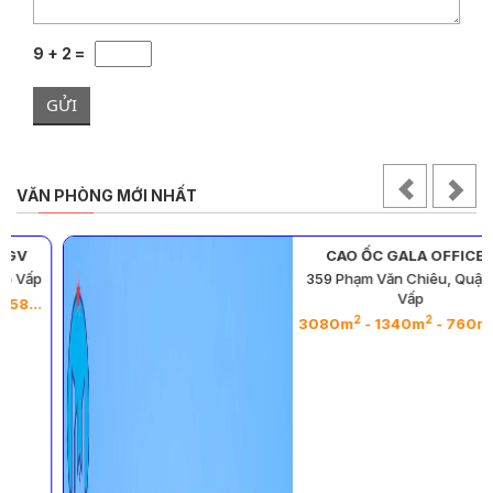
9 + 2 =
GỬI
VĂN PHÒNG MỚI NHẤT
CAO ỐC GALA OFFICES
359 Phạm Văn Chiêu, Quận Gò
Vấp
2
2
2
2
3080m
- 1340m
- 760m
- 652m