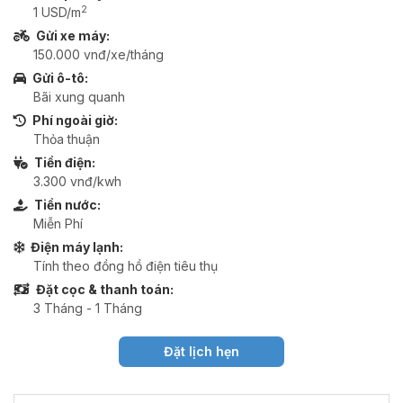
2
1 USD/m
Gửi xe máy:
150.000 vnđ/xe/tháng
Gửi ô-tô:
Bãi xung quanh
Phí ngoài giờ:
Thỏa thuận
Tiền điện:
3.300 vnđ/kwh
Tiền nước:
Miễn Phí
Điện máy lạnh:
Tính theo đồng hồ điện tiêu thụ
Đặt cọc & thanh toán:
3 Tháng - 1 Tháng
Đặt lịch hẹn